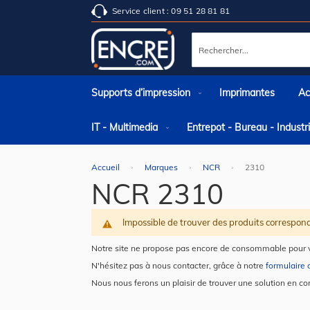
Service client : 09 51 28 81 81
Rechercher
Supports d’impression
Imprimantes
Ac
IT - Multimedia
Entrepot - Bureau - Indust
Accueil
Marques
NCR
2310
NCR 2310
Impossible de trouver des produits correspond
Notre site ne propose pas encore de consommable pour v
N'hésitez pas à nous contacter, grâce à notre
formulaire 
Nous nous ferons un plaisir de trouver une solution en co