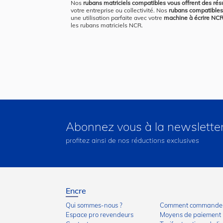
Nos
rubans matriciels compatibles vous offrent des résu
votre entreprise ou collectivité. Nos
rubans compatibles
une utilisation parfaite avec votre
machine à écrire NC
les rubans matriciels NCR.
Abonnez vous à la newslette
profitez ainsi de nos réductions exclusives
Encre
Qui sommes-nous ?
Comment commander
Espace pro revendeurs
Moyens de paiement