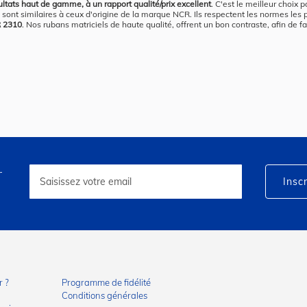
ltats haut de gamme, à un rapport qualité/prix excellent
. C'est le meilleur choix
sont similaires à ceux d'origine de la marque NCR. Ils respectent les normes les p
R 2310
. Nos rubans matriciels de haute qualité, offrent un bon contraste, afin de f
r
Inscription
à
Inscr
notre
lettre
d’information
:
 ?
Programme de fidélité
Conditions générales