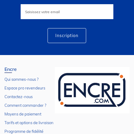
Inscription
à
notre
lettre
d’information
:
Inscription
Encre
Qui sommes-nous ?
Espace pro revendeurs
Contactez-nous
Comment commander ?
Moyens de paiement
Tarifs et options de livraison
Programme de fidélité