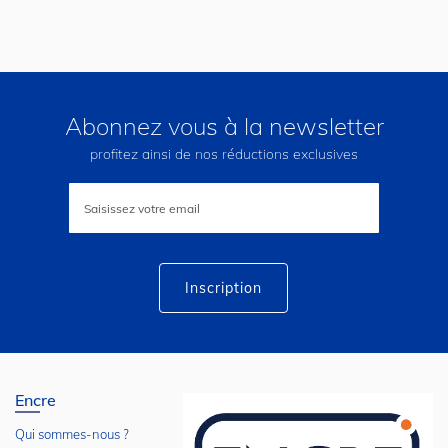
Abonnez vous à la newsletter
profitez ainsi de nos réductions exclusives
Inscription
à
notre
lettre
d’information
:
Inscription
Encre
Qui sommes-nous ?