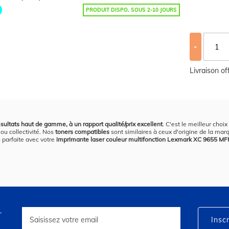
PRODUIT DISPO. SOUS 2-10 JOURS
-
Livraison o
sultats haut de gamme, à un rapport qualité/prix excellent
. C'est le meilleur choi
ou collectivité. Nos
toners compatibles
sont similaires à ceux d'origine de la marq
n parfaite avec votre
imprimante laser couleur multifonction Lexmark XC 9655 MF
r
Inscription
à
Inscr
notre