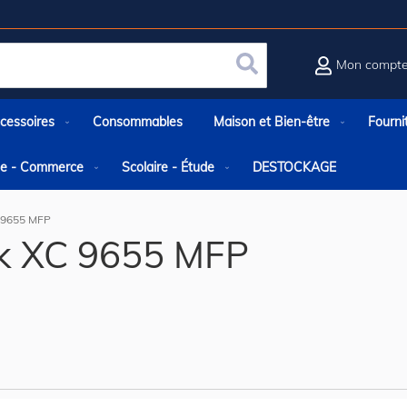
Mon compt
Rechercher
cessoires
Consommables
Maison et Bien-être
Fourni
rie - Commerce
Scolaire - Étude
DESTOCKAGE
 9655 MFP
k XC 9655 MFP