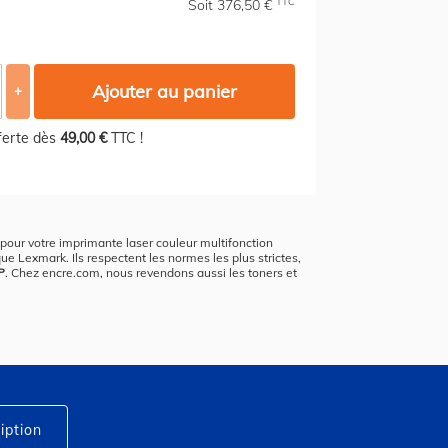
TTC
Soit 376,50 €
Ajouter au panier
+
fferte dès
49,00 €
TTC !
x pour votre imprimante laser couleur multifonction
ue Lexmark. Ils respectent les normes les plus strictes,
P
. Chez encre.com, nous revendons aussi les toners et
iption