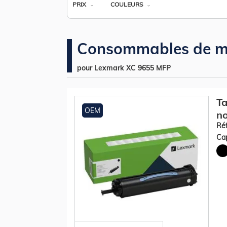
PRIX
COULEURS
Consommables de m
pour Lexmark XC 9655 MFP
Ta
OEM
no
Réf
Cap