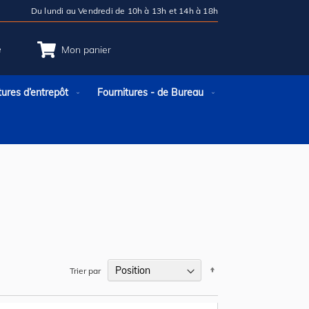
Du lundi au Vendredi de 10h à 13h et 14h à 18h
e
Mon panier
tures d’entrepôt
Fournitures - de Bureau
Par
Trier par
ordre
décroissant