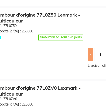
mbour d'origine 77L0Z50 Lexmark -
lticouleur
 :
77L0Z50
acité (à 5%) :
250000
PRODUIT DISPO. SOUS 2-10 JOURS
-
Livraison o
mbour d'origine 77L0ZV0 Lexmark -
lticouleur
 :
77L0ZV0
acité (à 5%) :
225000