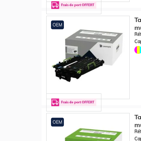
Ta
OEM
mu
Réf
Cap
Ta
OEM
mu
Réf
Cap