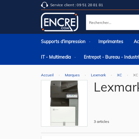
Service client : 09 51 28 81 81
Rechercher
Supports d’impression
Imprimantes
Ac
IT - Multimedia
Entrepot - Bureau - Indust
Accueil
Marques
Lexmark
XC
XC
Lexmar
3
articles