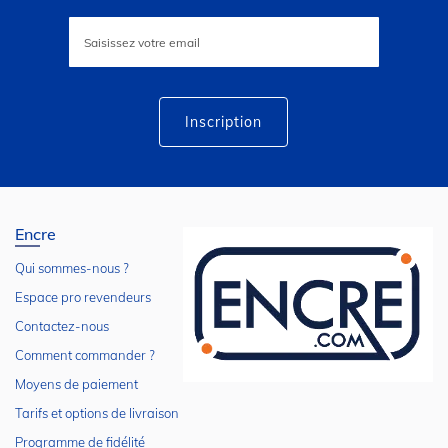
Inscription
à
notre
lettre
d’information
:
Inscription
Encre
Qui sommes-nous ?
Espace pro revendeurs
Contactez-nous
Comment commander ?
Moyens de paiement
Tarifs et options de livraison
Programme de fidélité