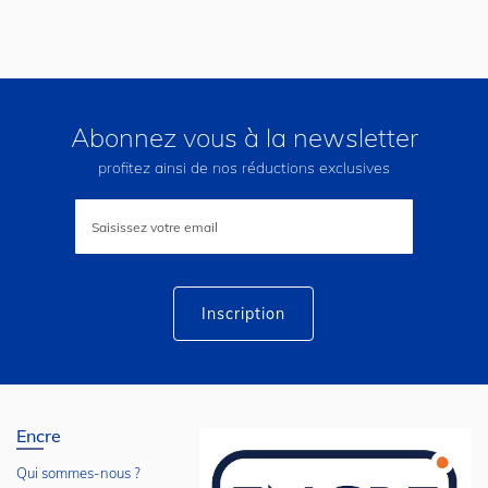
Abonnez vous à la newsletter
profitez ainsi de nos réductions exclusives
Inscription
à
notre
lettre
d’information
:
Inscription
Encre
Qui sommes-nous ?