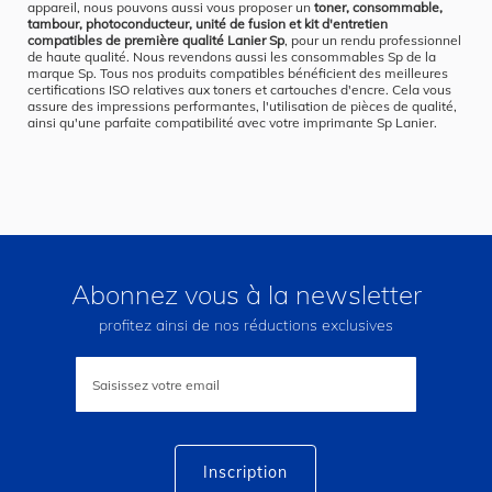
appareil, nous pouvons aussi vous proposer un
toner, consommable,
tambour, photoconducteur, unité de fusion et kit d'entretien
compatibles de première qualité Lanier Sp
, pour un rendu professionnel
de haute qualité. Nous revendons aussi les consommables Sp de la
marque Sp. Tous nos produits compatibles bénéficient des meilleures
certifications ISO relatives aux toners et cartouches d'encre. Cela vous
assure des impressions performantes, l'utilisation de pièces de qualité,
ainsi qu'une parfaite compatibilité avec votre imprimante Sp Lanier.
Abonnez vous à la newsletter
profitez ainsi de nos réductions exclusives
Inscription
à
notre
lettre
d’information
:
Inscription