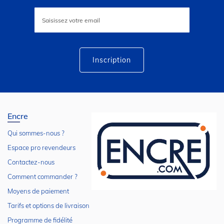
Inscription
à
notre
lettre
d’information
:
Inscription
Encre
Qui sommes-nous ?
Espace pro revendeurs
Contactez-nous
Comment commander ?
Moyens de paiement
Tarifs et options de livraison
Programme de fidélité