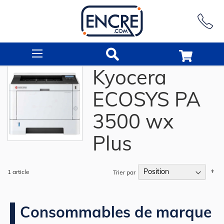
Rechercher
Kyocera
ECOSYS PA
3500 wx
Plus
Pa
1
article
Trier par
or
dé
Consommables de marque