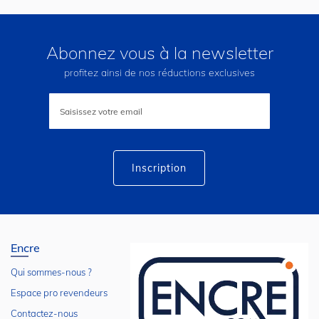
Abonnez vous à la newsletter
profitez ainsi de nos réductions exclusives
Inscription
à
notre
lettre
d’information
:
Inscription
Encre
Qui sommes-nous ?
Espace pro revendeurs
Contactez-nous