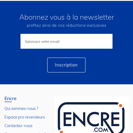
Abonnez vous à la newsletter
profitez ainsi de nos réductions exclusives
Inscription
à
notre
lettre
d’information
:
Inscription
Encre
Qui sommes-nous ?
Espace pro revendeurs
Contactez-nous