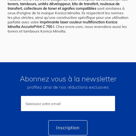
toners, tambours, unités développeur, kits de transfert, rouleaux de
transfert, collecteurs de toner et agrafes compatibles
sont similaires à
ceux d'origine de la marque Konica Minolta. Ils respectent les normes
les plus strictes, ainsi qu'une construction spécifique pour une utilisation
parfaite avec votre
imprimante laser couleur multifonction Konica
Minolta AccurioPrint C 750 i
. Chez encre.com, nous revendons aussi les
toners et tambours Konica Minolta.
Abonnez vous à la newsletter
profitez ainsi de nos réductions exclusives
Inscription
à
notre
lettre
d’information
:
Inscription