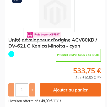
Unité développeur d'origine ACV80KD /
DV-621 C Konica Minolta - cyan
PRODUIT DISPO. SOUS 2-10 JOURS
533,75 €
TTC
Soit 640,50 €
Ajouter au panier
-
+
Livraison offerte dès
49,00 €
TTC !