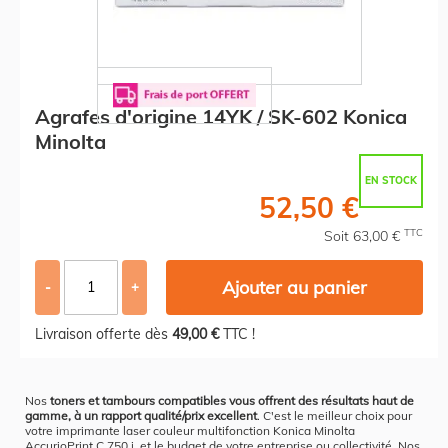
Agrafes d'origine 14YK / SK-602 Konica
Minolta
EN STOCK
52,50 €
TTC
Soit 63,00 €
Ajouter au panier
-
+
Livraison offerte dès
49,00 €
TTC !
Nos
toners et tambours compatibles vous offrent des résultats haut de
gamme, à un rapport qualité/prix excellent
. C'est le meilleur choix pour
votre imprimante laser couleur multifonction Konica Minolta
AccurioPrint C 750 i, et le budget de votre entreprise ou collectivité. Nos