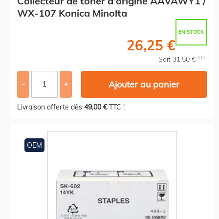
Collecteur de toner d'origine AAVAWY1 /
WX-107 Konica Minolta
EN STOCK
26,25 €
TTC
Soit 31,50 €
Ajouter au panier
-
+
Livraison offerte dès
49,00 €
TTC !
OEM