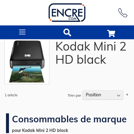
Rechercher
Kodak Mini 2
HD black
Pa
1
article
Trier par
or
dé
Consommables de marque
pour Kodak Mini 2 HD black