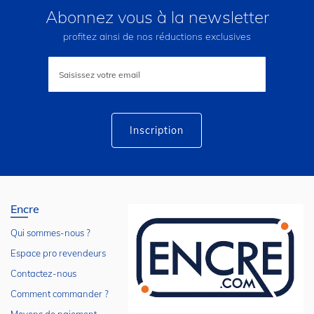
Abonnez vous à la newsletter
profitez ainsi de nos réductions exclusives
Inscription
à
notre
lettre
d’information
:
Inscription
Encre
Qui sommes-nous ?
Espace pro revendeurs
Contactez-nous
Comment commander ?