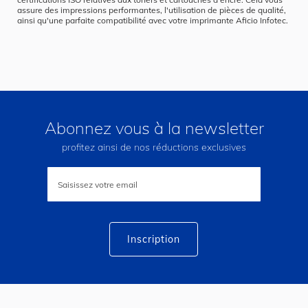
assure des impressions performantes, l'utilisation de pièces de qualité,
ainsi qu'une parfaite compatibilité avec votre imprimante Aficio Infotec.
Abonnez vous à la newsletter
profitez ainsi de nos réductions exclusives
Inscription
à
notre
lettre
d’information
:
Inscription