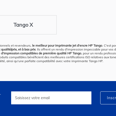
Tango X
ionnels et revendeurs,
le meilleur pour imprimante jet d'encre HP Tango
. C'est p
ualité/prix, et à bas prix
. Ils offrent un rendu d'impression impeccable pour vos 
e d'impression compatibles de première qualité HP Tango
, pour un rendu professi
ts compatibles bénéficient des meilleures certifications ISO relatives aux tone
alité, ainsi qu'une parfaite compatibilité avec votre imprimante Tango HP.
r
Inscription
à
Inscr
notre
lettre
d’information
: