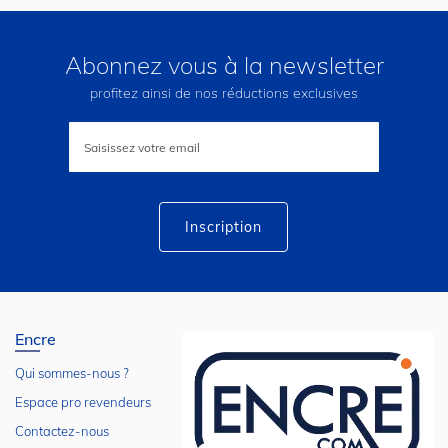
Abonnez vous à la newsletter
profitez ainsi de nos réductions exclusives
Inscription
à
notre
lettre
d’information
:
Inscription
Encre
Qui sommes-nous ?
Espace pro revendeurs
Contactez-nous