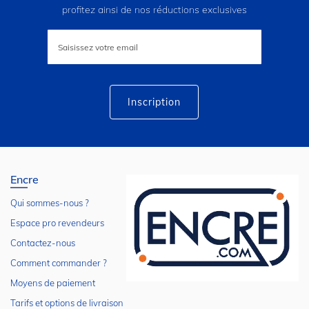
profitez ainsi de nos réductions exclusives
Inscription
à
notre
lettre
d’information
:
Inscription
Encre
Qui sommes-nous ?
Espace pro revendeurs
Contactez-nous
Comment commander ?
Moyens de paiement
Tarifs et options de livraison