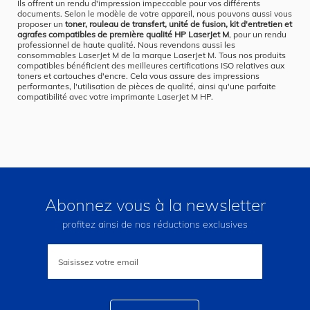
Ils offrent un rendu d'impression impeccable pour vos différents
documents. Selon le modèle de votre appareil, nous pouvons aussi vous
proposer un
toner, rouleau de transfert, unité de fusion, kit d'entretien et
agrafes compatibles de première qualité HP LaserJet M
, pour un rendu
professionnel de haute qualité. Nous revendons aussi les
consommables LaserJet M de la marque LaserJet M. Tous nos produits
compatibles bénéficient des meilleures certifications ISO relatives aux
toners et cartouches d'encre. Cela vous assure des impressions
performantes, l'utilisation de pièces de qualité, ainsi qu'une parfaite
compatibilité avec votre imprimante LaserJet M HP.
Abonnez vous à la newsletter
profitez ainsi de nos réductions exclusives
Inscription
à
notre
lettre
d’information
: