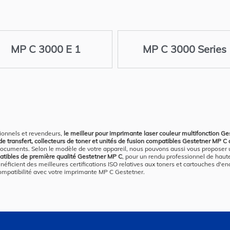
MP C 3000 E 1
MP C 3000 Series
ionnels et revendeurs,
le meilleur pour imprimante laser couleur multifonction G
 transfert, collecteurs de toner et unités de fusion compatibles Gestetner MP C au 
documents. Selon le modèle de votre appareil, nous pouvons aussi vous proposer
mpatibles de première qualité Gestetner MP C
, pour un rendu professionnel de hau
éficient des meilleures certifications ISO relatives aux toners et cartouches d'e
e compatibilité avec votre imprimante MP C Gestetner.