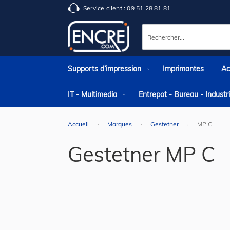
Service client : 09 51 28 81 81
Rechercher
Supports d’impression
Imprimantes
Ac
IT - Multimedia
Entrepot - Bureau - Indust
Accueil
Marques
Gestetner
MP C
Gestetner MP C