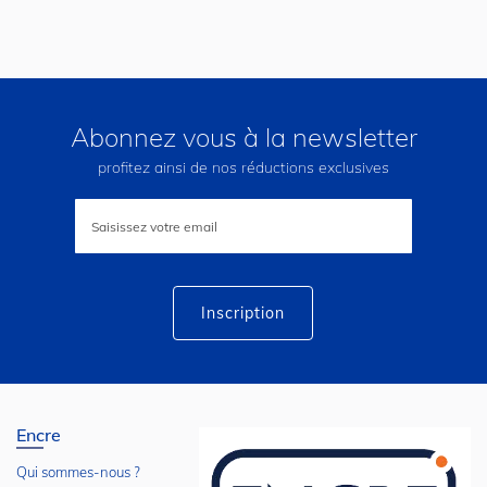
Abonnez vous à la newsletter
profitez ainsi de nos réductions exclusives
Inscription
à
notre
lettre
d’information
:
Inscription
Encre
Qui sommes-nous ?