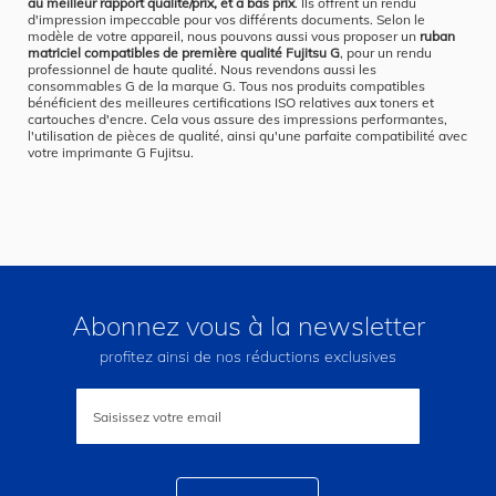
au meilleur rapport qualité/prix, et à bas prix
. Ils offrent un rendu
d'impression impeccable pour vos différents documents. Selon le
modèle de votre appareil, nous pouvons aussi vous proposer un
ruban
matriciel compatibles de première qualité Fujitsu G
, pour un rendu
professionnel de haute qualité. Nous revendons aussi les
consommables G de la marque G. Tous nos produits compatibles
bénéficient des meilleures certifications ISO relatives aux toners et
cartouches d'encre. Cela vous assure des impressions performantes,
l'utilisation de pièces de qualité, ainsi qu'une parfaite compatibilité avec
votre imprimante G Fujitsu.
Abonnez vous à la newsletter
profitez ainsi de nos réductions exclusives
Inscription
à
notre
lettre
d’information
: