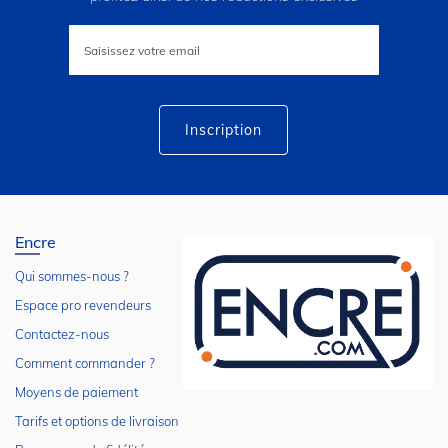
Inscription
à
notre
lettre
d’information
:
Inscription
Encre
Qui sommes-nous ?
Espace pro revendeurs
Contactez-nous
Comment commander ?
Moyens de paiement
Tarifs et options de livraison