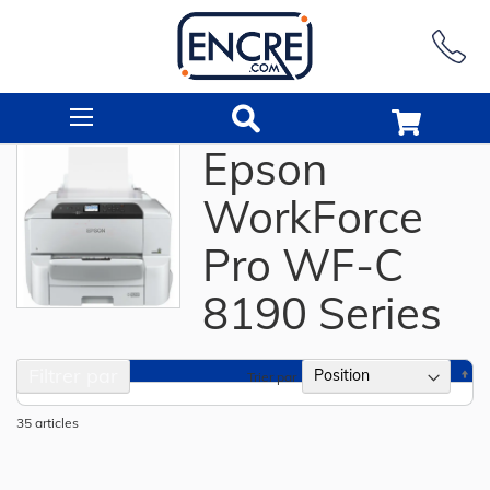
Rechercher
Epson
WorkForce
Pro WF-C
8190 Series
Filtrer par
Pa
Trier par
or
dé
35
articles