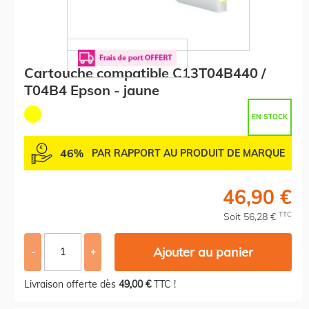
Cartouche compatible C13T04B440 /
T04B4 Epson - jaune
EN STOCK
46%
PAR RAPPORT AU PRODUIT DE MARQUE
46,90 €
TTC
Soit 56,28 €
Ajouter au panier
-
+
Livraison offerte dès
49,00 €
TTC !