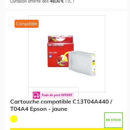
Livraison offerte dès
49,00 €
TTC !
Compatible
Cartouche compatible C13T04A440 /
T04A4 Epson - jaune
EN STOCK