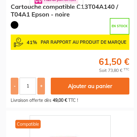
Cartouche compatible C13T04A140 /
T04A1 Epson - noire
EN STOCK
41%
PAR RAPPORT AU PRODUIT DE MARQUE
61,50 €
TTC
Soit 73,80 €
Ajouter au panier
-
+
Livraison offerte dès
49,00 €
TTC !
Compatible