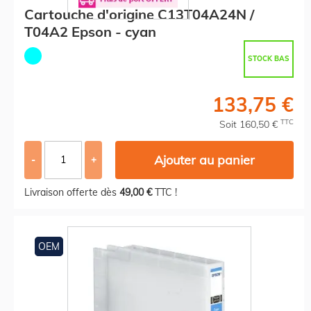
Cartouche d'origine C13T04A24N /
T04A2 Epson - cyan
STOCK BAS
133,75 €
TTC
Soit 160,50 €
Ajouter au panier
-
+
Livraison offerte dès
49,00 €
TTC !
OEM