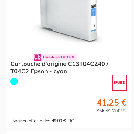
Cartouche d'origine C13T04C240 /
T04C2 Epson - cyan
EPUISÉ
41,25 €
TTC
Soit 49,50 €
Livraison offerte dès
49,00 €
TTC !