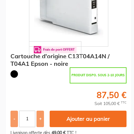
Cartouche d'origine C13T04A14N /
T04A1 Epson - noire
PRODUIT DISPO. SOUS 2-10 JOURS
87,50 €
TTC
Soit 105,00 €
Ajouter au panier
-
+
Livraison offerte dès
49,00 €
TTC !