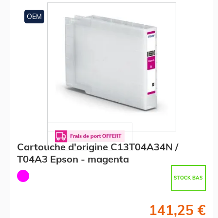
OEM
Cartouche d'origine C13T04A34N /
T04A3 Epson - magenta
STOCK BAS
141,25 €