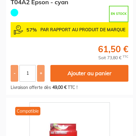
T04A2 Epson - cyan
EN STOCK
57%
PAR RAPPORT AU PRODUIT DE MARQUE
61,50 €
TTC
Soit 73,80 €
Ajouter au panier
-
+
Livraison offerte dès
49,00 €
TTC !
Compatible