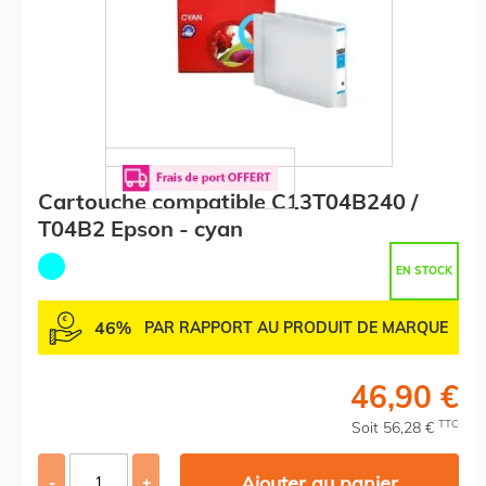
Cartouche compatible C13T04B240 /
T04B2 Epson - cyan
EN STOCK
46%
PAR RAPPORT AU PRODUIT DE MARQUE
46,90 €
TTC
Soit 56,28 €
Ajouter au panier
-
+