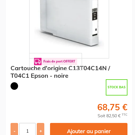
Cartouche d'origine C13T04C14N /
T04C1 Epson - noire
STOCK BAS
68,75 €
TTC
Soit 82,50 €
Ajouter au panier
-
+