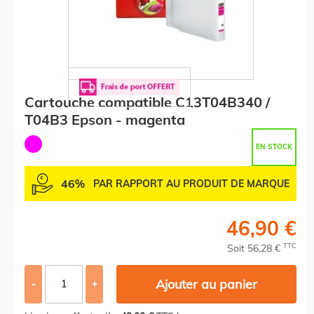
Cartouche compatible C13T04B340 /
T04B3 Epson - magenta
EN STOCK
46%
PAR RAPPORT AU PRODUIT DE MARQUE
46,90 €
TTC
Soit 56,28 €
Ajouter au panier
-
+