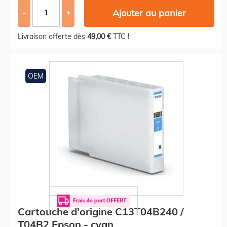
Ajouter au panier
-
+
Livraison offerte dès
49,00 €
TTC !
OEM
Cartouche d'origine C13T04B240 /
T04B2 Epson - cyan