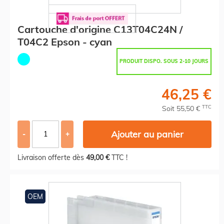
Cartouche d'origine C13T04C24N /
T04C2 Epson - cyan
PRODUIT DISPO. SOUS 2-10 JOURS
46,25 €
TTC
Soit 55,50 €
Ajouter au panier
-
+
Livraison offerte dès
49,00 €
TTC !
OEM