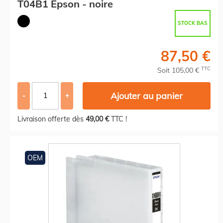
T04B1 Epson - noire
STOCK BAS
87,50 €
TTC
Soit 105,00 €
Ajouter au panier
-
+
Livraison offerte dès
49,00 €
TTC !
OEM