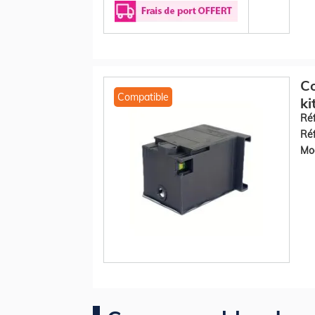
Co
Compatible
ki
Réf
Réf
Mod