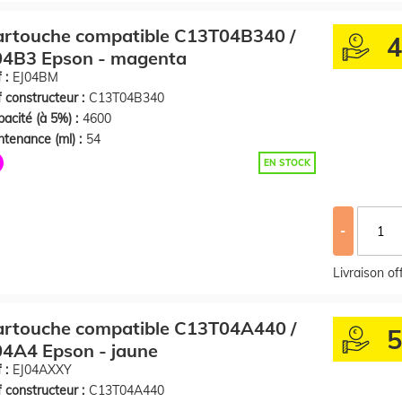
artouche compatible C13T04B340 /
04B3 Epson - magenta
 :
EJ04BM
 constructeur :
C13T04B340
acité (à 5%) :
4600
tenance (ml) :
54
EN STOCK
-
Livraison o
artouche compatible C13T04A440 /
4A4 Epson - jaune
 :
EJ04AXXY
 constructeur :
C13T04A440