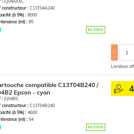
 :
EJ04AXXC
 constructeur :
C13T04A240
acité (à 5%) :
8000
tenance (ml) :
85
EN STOCK
-
Livraison o
artouche compatible C13T04B240 /
4B2 Epson - cyan
 :
EJ04BC
 constructeur :
C13T04B240
acité (à 5%) :
4600
tenance (ml) :
54
EN STOCK