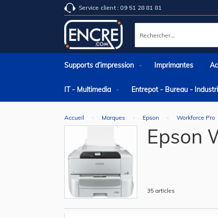
Service client : 09 51 28 81 81
Rechercher
Supports d’impression
Imprimantes
Ac
IT - Multimedia
Entrepot - Bureau - Indust
Accueil
Marques
Epson
Workforce Pro
Epson W
35
articles