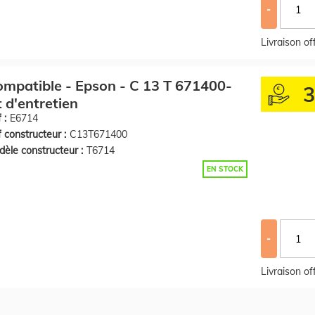
-
Livraison o
mpatible - Epson - C 13 T 671400-
t d'entretien
 :
E6714
 constructeur :
C13T671400
èle constructeur :
T6714
EN STOCK
-
Livraison o