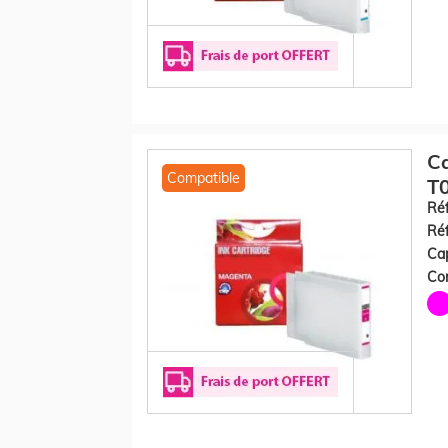
C
Compatible
T
Réf
Réf
Cap
Con