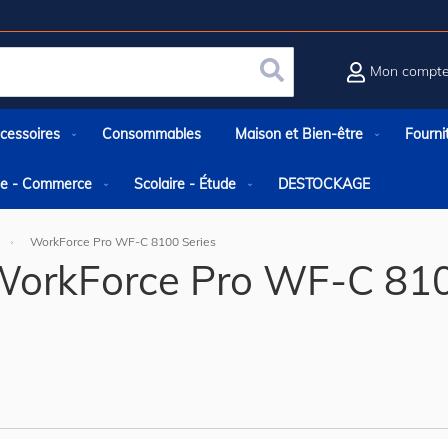
Mon compt
Rechercher
cessoires
Consommables
Maison et Bien-être
Fourni
rie - Commerce
Scolaire - Étude
DESTOCKAGE
WorkForce Pro WF-C 8100 Series
orkForce Pro WF-C 810