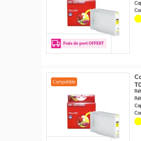
Cap
Con
C
Compatible
T0
Réf
Réf
Cap
Con