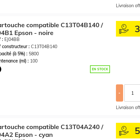
Livraison o
artouche compatible C13T04B140 /
4B1 Epson - noire
 :
EJ04BB
 constructeur :
C13T04B140
acité (à 5%) :
5800
tenance (ml) :
100
EN STOCK
-
Livraison o
artouche compatible C13T04A240 /
04A2 Epson - cyan