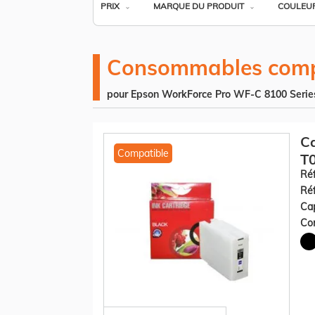
PRIX
MARQUE DU PRODUIT
COULEU
Consommables comp
pour Epson WorkForce Pro WF-C 8100 Serie
C
Compatible
T0
Réf
Réf
Cap
Con