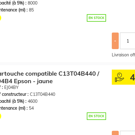
acité (à 5%) :
8000
tenance (ml) :
85
EN STOCK
-
Livraison o
artouche compatible C13T04B440 /
4B4 Epson - jaune
 :
EJ04BY
 constructeur :
C13T04B440
acité (à 5%) :
4600
tenance (ml) :
54
EN STOCK