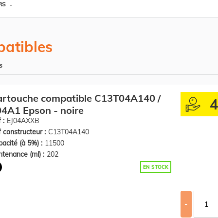
RS
atibles
s
artouche compatible C13T04A140 /
4A1 Epson - noire
 :
EJ04AXXB
 constructeur :
C13T04A140
acité (à 5%) :
11500
tenance (ml) :
202
EN STOCK
-