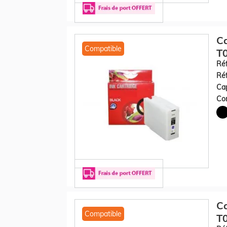
C
Compatible
T0
Réf
Réf
Cap
Con
C
Compatible
T