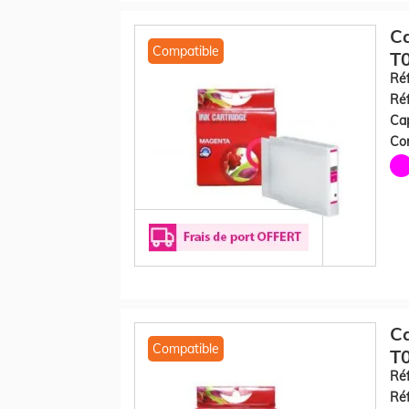
C
Compatible
T
Réf
Réf
Cap
Con
C
Compatible
T0
Réf
Réf