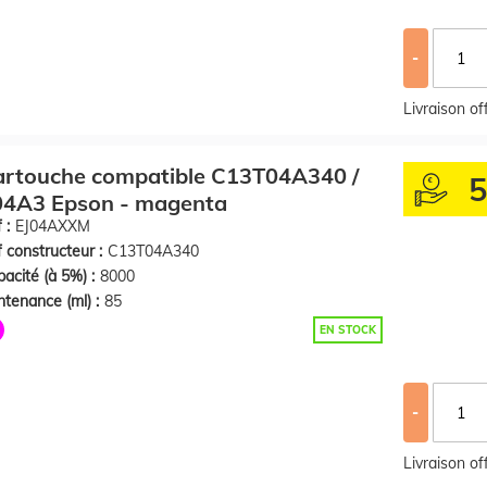
-
Livraison o
artouche compatible C13T04A340 /
04A3 Epson - magenta
 :
EJ04AXXM
 constructeur :
C13T04A340
acité (à 5%) :
8000
tenance (ml) :
85
EN STOCK
-
Livraison o