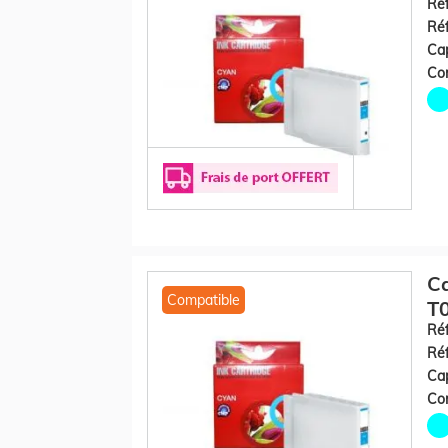
Réf
Réf
Cap
Con
C
Compatible
T0
Réf
Réf
Cap
Con