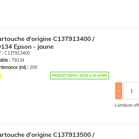
rtouche d'origine C13T913400 /
134 Epson - jaune
 :
C13T913400
èle :
T9134
tenance (ml) :
200
PRODUIT DISPO. SOUS 2-10 JOURS
-
Livraison o
rtouche d'origine C13T913500 /