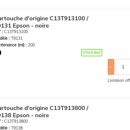
rtouche d'origine C13T913100 /
131 Epson - noire
 :
C13T913100
èle :
T9131
tenance (ml) :
200
STOCK BAS
-
Livraison o
rtouche d'origine C13T913800 /
138 Epson - noire
 :
C13T913800
èle :
T9138