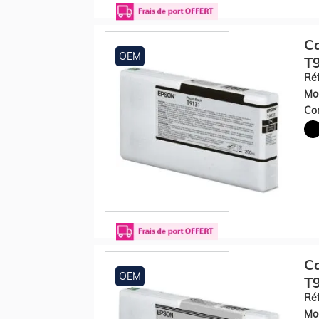
Ca
OEM
T9
Réf
Mod
Con
Ca
OEM
T9
Réf
Mod