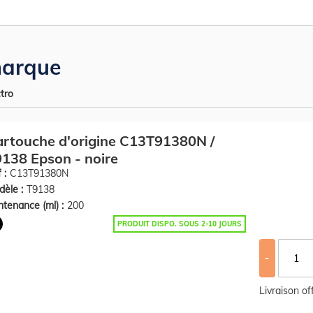
arque
tro
rtouche d'origine C13T91380N /
138 Epson - noire
 :
C13T91380N
èle :
T9138
tenance (ml) :
200
PRODUIT DISPO. SOUS 2-10 JOURS
-
Livraison o