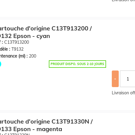
rtouche d'origine C13T913200 /
132 Epson - cyan
 :
C13T913200
èle :
T9132
tenance (ml) :
200
PRODUIT DISPO. SOUS 2-10 JOURS
-
Livraison o
rtouche d'origine C13T91330N /
9133 Epson - magenta