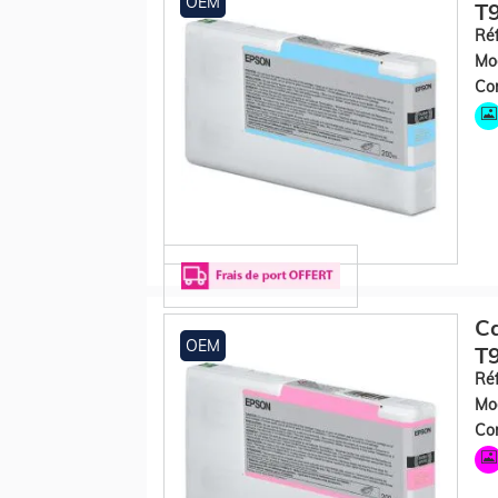
OEM
T9
Réf
Mod
Con
Ca
OEM
T
Réf
Mod
Con