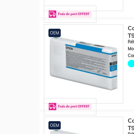
Ca
OEM
T9
Réf
Mod
Con
Ca
OEM
T