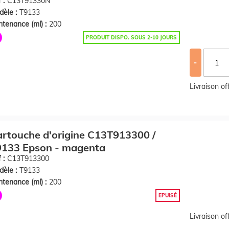
 :
C13T91330N
èle :
T9133
tenance (ml) :
200
PRODUIT DISPO. SOUS 2-10 JOURS
-
Livraison o
rtouche d'origine C13T913300 /
9133 Epson - magenta
 :
C13T913300
èle :
T9133
tenance (ml) :
200
EPUISÉ
Livraison o