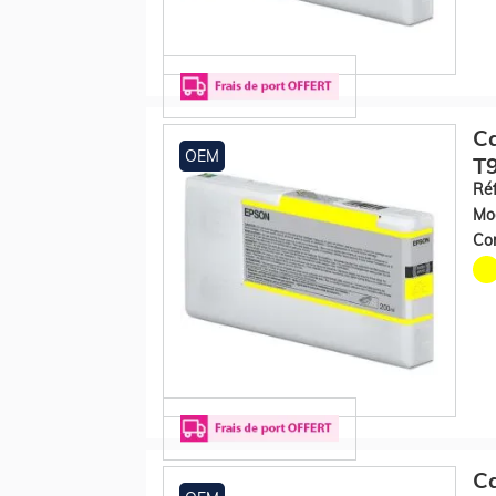
Ca
OEM
T9
Réf
Mod
Con
Ca