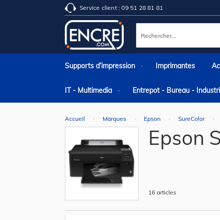
Service client : 09 51 28 81 81
Rechercher
Supports d’impression
Imprimantes
Ac
IT - Multimedia
Entrepot - Bureau - Indust
Accueil
Marques
Epson
SureColor
Epson S
16
articles