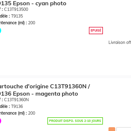
135 Epson - cyan photo
 :
C13T913500
èle :
T9135
tenance (ml) :
200
EPUISÉ
Livraison o
rtouche d'origine C13T91360N /
9136 Epson - magenta photo
 :
C13T91360N
èle :
T9136
tenance (ml) :
200
PRODUIT DISPO. SOUS 2-10 JOURS