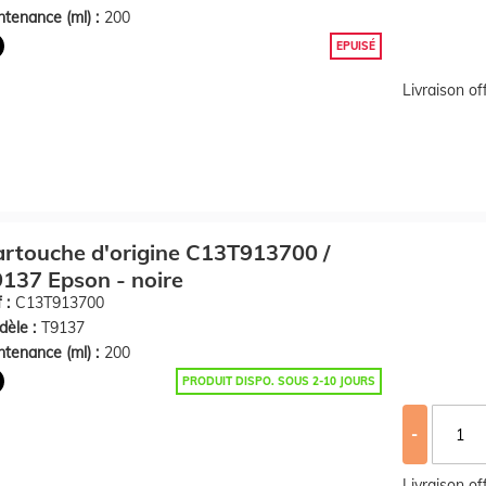
tenance (ml) :
200
EPUISÉ
Livraison o
rtouche d'origine C13T913700 /
137 Epson - noire
 :
C13T913700
èle :
T9137
tenance (ml) :
200
PRODUIT DISPO. SOUS 2-10 JOURS
-
Livraison o