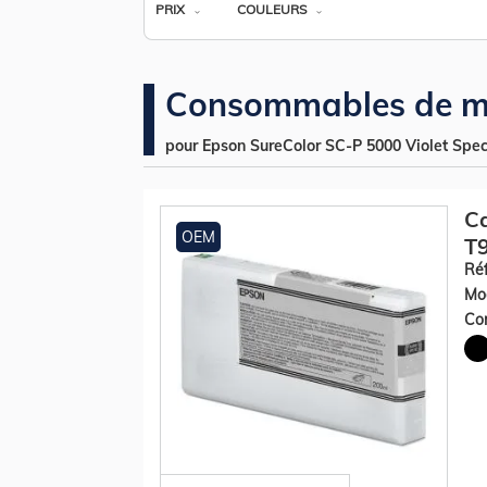
PRIX
COULEURS
Consommables de m
pour Epson SureColor SC-P 5000 Violet Spec
Ca
OEM
T9
Réf
Mod
Con