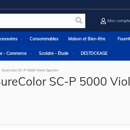
Mon compt
Rechercher
cessoires
Consommables
Maison et Bien-être
Fourni
rie - Commerce
Scolaire - Étude
DESTOCKAGE
SureColor SC-P 5000 Violet Spectro
ureColor SC-P 5000 Viol