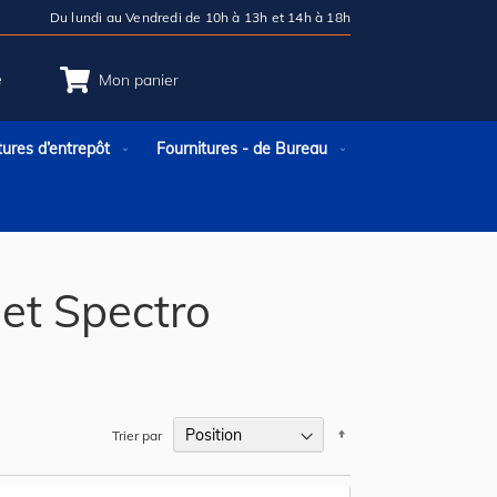
Du lundi au Vendredi de 10h à 13h et 14h à 18h
e
Mon panier
tures d’entrepôt
Fournitures - de Bureau
et Spectro
Par
Trier par
ordre
décroissant