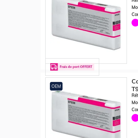
Réf
Mod
Con
Ca
OEM
T
Réf
Mod
Con