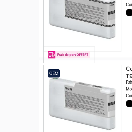
Con
Ca
OEM
T9
Réf
Mod
Con