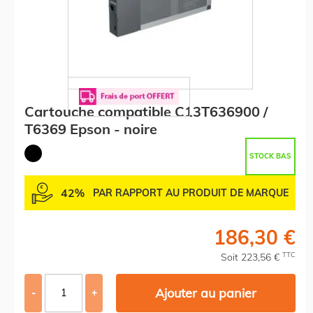
Cartouche compatible C13T636900 /
T6369 Epson - noire
STOCK BAS
42%
PAR RAPPORT AU PRODUIT DE MARQUE
186,30 €
TTC
Soit 223,56 €
Ajouter au panier
-
+