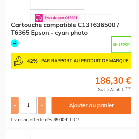
Cartouche compatible C13T636500 /
T6365 Epson - cyan photo
EN STOCK
42%
PAR RAPPORT AU PRODUIT DE MARQUE
186,30 €
TTC
Soit 223,56 €
Ajouter au panier
-
+
Livraison offerte dès
49,00 €
TTC !