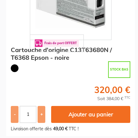
Cartouche d'origine C13T63680N /
T6368 Epson - noire
STOCK BAS
320,00 €
TTC
Soit 384,00 €
Ajouter au panier
-
+
Livraison offerte dès
49,00 €
TTC !