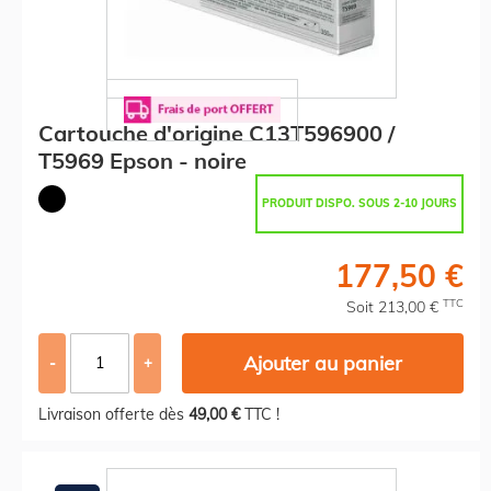
Cartouche d'origine C13T596900 /
T5969 Epson - noire
PRODUIT DISPO. SOUS 2-10 JOURS
177,50 €
TTC
Soit 213,00 €
Ajouter au panier
-
+
Livraison offerte dès
49,00 €
TTC !