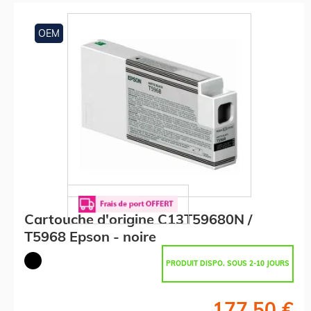
OEM
Cartouche d'origine C13T59680N /
T5968 Epson - noire
PRODUIT DISPO. SOUS 2-10 JOURS
177,50 €