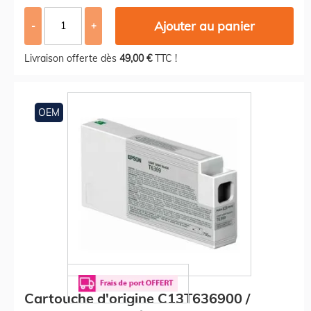
Ajouter au panier
-
+
Livraison offerte dès
49,00 €
TTC !
OEM
Cartouche d'origine C13T636900 /