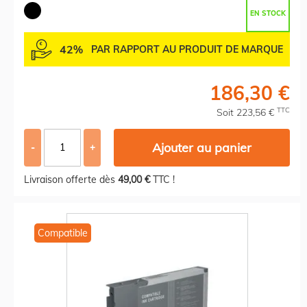
EN STOCK
42%
PAR RAPPORT AU PRODUIT DE MARQUE
186,30 €
TTC
Soit 223,56 €
Ajouter au panier
-
+
Livraison offerte dès
49,00 €
TTC !
Compatible