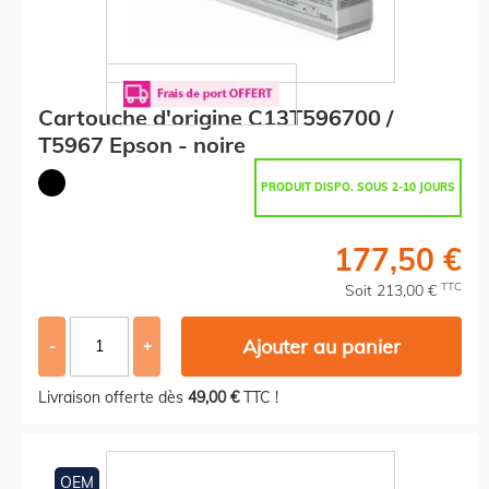
Cartouche d'origine C13T596700 /
T5967 Epson - noire
PRODUIT DISPO. SOUS 2-10 JOURS
177,50 €
TTC
Soit 213,00 €
Ajouter au panier
-
+
Livraison offerte dès
49,00 €
TTC !
OEM