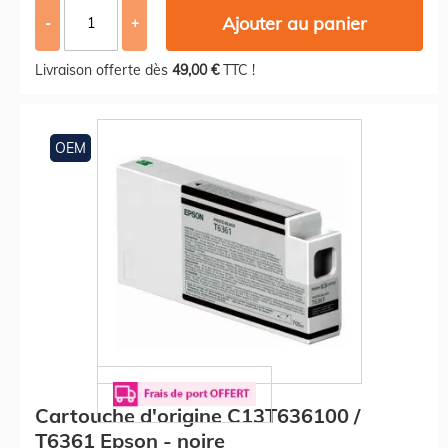
Ajouter au panier
-
+
Livraison offerte dès
49,00 €
TTC !
OEM
Cartouche d'origine C13T636100 /
T6361 Epson - noire