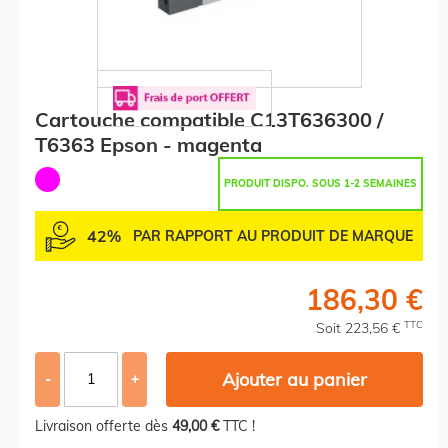
Cartouche compatible C13T636300 /
T6363 Epson - magenta
PRODUIT DISPO. SOUS 1-2 SEMAINES
42%
PAR RAPPORT AU PRODUIT DE MARQUE
186,30 €
TTC
Soit 223,56 €
Ajouter au panier
-
+
Livraison offerte dès
49,00 €
TTC !