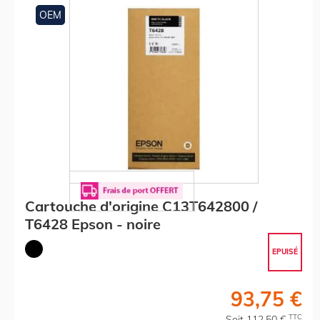
OEM
Cartouche d'origine C13T642800 /
T6428 Epson - noire
EPUISÉ
93,75 €
TTC
Soit 112,50 €