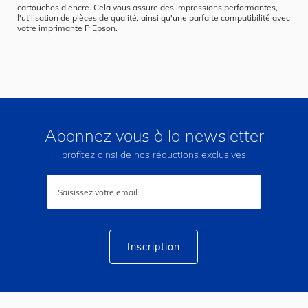
cartouches d'encre. Cela vous assure des impressions performantes,
l'utilisation de pièces de qualité, ainsi qu'une parfaite compatibilité avec
votre imprimante P Epson.
Abonnez vous à la newsletter
profitez ainsi de nos réductions exclusives
Inscription
à
notre
lettre
d’information
:
Inscription