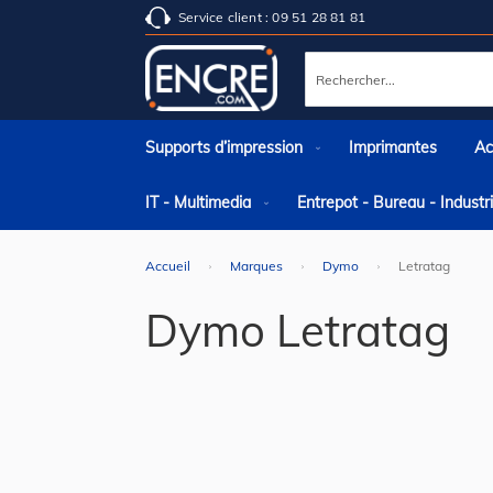
Service client : 09 51 28 81 81
Rechercher
Supports d’impression
Imprimantes
Ac
IT - Multimedia
Entrepot - Bureau - Indust
Accueil
Marques
Dymo
Letratag
Dymo Letratag