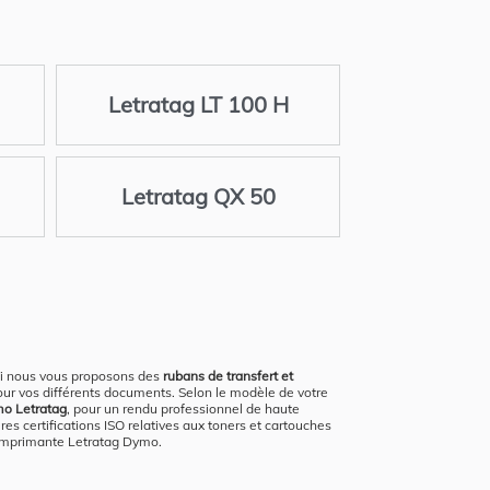
Letratag LT 100 H
Letratag QX 50
oi nous vous proposons des
rubans de transfert et
pour vos différents documents. Selon le modèle de votre
mo Letratag
, pour un rendu professionnel de haute
s certifications ISO relatives aux toners et cartouches
e imprimante Letratag Dymo.