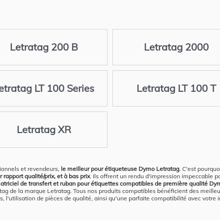
Letratag 200 B
Letratag 2000
etratag LT 100 Series
Letratag LT 100 T
Letratag XR
ionnels et revendeurs,
le meilleur pour étiqueteuse Dymo Letratag
. C'est pourqu
apport qualité/prix, et à bas prix
. Ils offrent un rendu d'impression impeccable 
triciel de transfert et ruban pour étiquettes compatibles de première qualité Dy
g de la marque Letratag. Tous nos produits compatibles bénéficient des meilleure
 l'utilisation de pièces de qualité, ainsi qu'une parfaite compatibilité avec votr