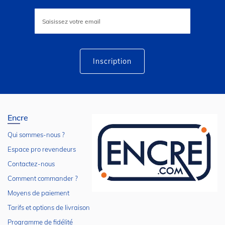
Inscription
à
notre
lettre
d’information
:
Inscription
Encre
Qui sommes-nous ?
Espace pro revendeurs
Contactez-nous
Comment commander ?
Moyens de paiement
Tarifs et options de livraison
Programme de fidélité