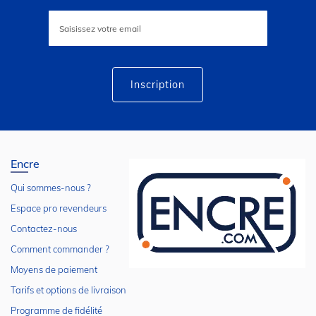
Inscription
à
notre
lettre
d’information
:
Inscription
Encre
Qui sommes-nous ?
Espace pro revendeurs
Contactez-nous
Comment commander ?
Moyens de paiement
Tarifs et options de livraison
Programme de fidélité