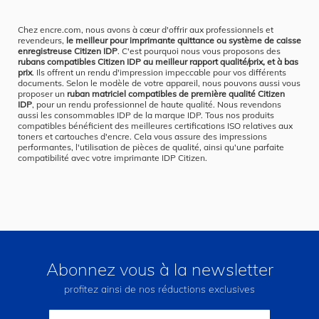
Chez encre.com, nous avons à cœur d'offrir aux professionnels et
revendeurs,
le meilleur pour imprimante quittance ou système de caisse
enregistreuse Citizen IDP
. C'est pourquoi nous vous proposons des
rubans compatibles Citizen IDP au meilleur rapport qualité/prix, et à bas
prix
. Ils offrent un rendu d'impression impeccable pour vos différents
documents. Selon le modèle de votre appareil, nous pouvons aussi vous
proposer un
ruban matriciel compatibles de première qualité Citizen
IDP
, pour un rendu professionnel de haute qualité. Nous revendons
aussi les consommables IDP de la marque IDP. Tous nos produits
compatibles bénéficient des meilleures certifications ISO relatives aux
toners et cartouches d'encre. Cela vous assure des impressions
performantes, l'utilisation de pièces de qualité, ainsi qu'une parfaite
compatibilité avec votre imprimante IDP Citizen.
Abonnez vous à la newsletter
profitez ainsi de nos réductions exclusives
Inscription