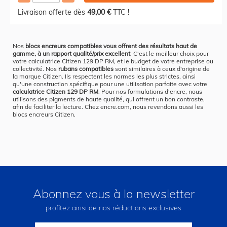
Livraison offerte dès
49,00 €
TTC !
Nos
blocs encreurs compatibles vous offrent des résultats haut de
gamme, à un rapport qualité/prix excellent
. C'est le meilleur choix pour
votre calculatrice Citizen 129 DP RM, et le budget de votre entreprise ou
collectivité. Nos
rubans compatibles
sont similaires à ceux d'origine de
la marque Citizen. Ils respectent les normes les plus strictes, ainsi
qu'une construction spécifique pour une utilisation parfaite avec votre
calculatrice Citizen 129 DP RM
. Pour nos formulations d'encre, nous
utilisons des pigments de haute qualité, qui offrent un bon contraste,
afin de faciliter la lecture. Chez encre.com, nous revendons aussi les
blocs encreurs Citizen.
Abonnez vous à la newsletter
profitez ainsi de nos réductions exclusives
Inscription