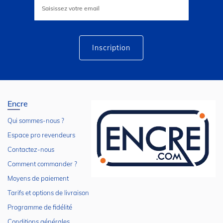
à
notre
lettre
d’information
:
Inscription
Encre
Qui sommes-nous ?
Espace pro revendeurs
Contactez-nous
Comment commander ?
Moyens de paiement
Tarifs et options de livraison
Programme de fidélité
Conditions générales