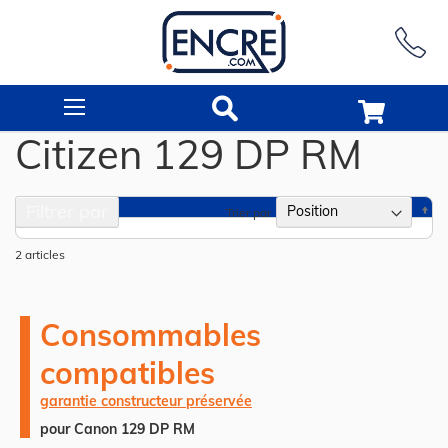
Rechercher
Citizen 129 DP RM
Filtrer par
Pa
Trier par
or
dé
2
articles
Consommables
compatibles
garantie constructeur préservée
pour Canon 129 DP RM