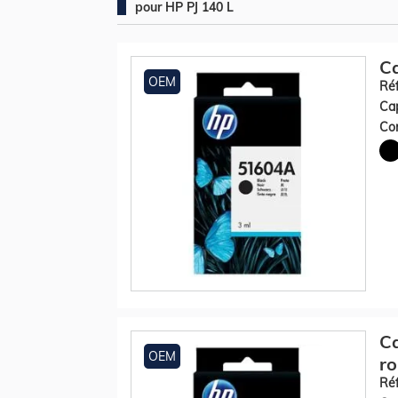
pour HP PJ 140 L
Ca
OEM
Réf
Cap
Con
Ca
OEM
r
Réf