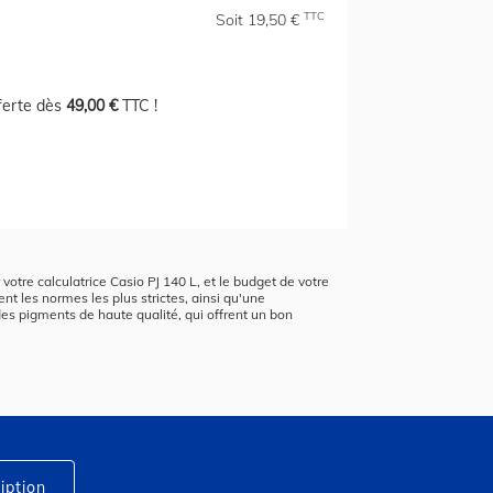
TTC
Soit 19,50 €
fferte dès
49,00 €
TTC !
r votre calculatrice Casio PJ 140 L, et le budget de votre
ent les normes les plus strictes, ainsi qu'une
des pigments de haute qualité, qui offrent un bon
iption