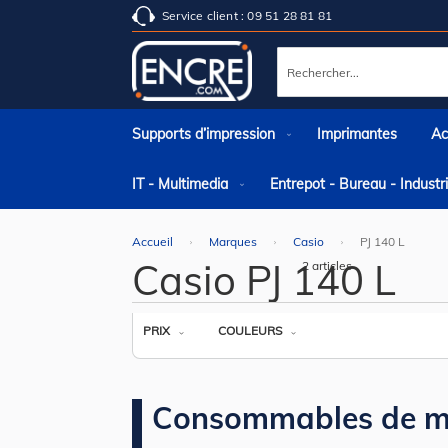
Service client : 09 51 28 81 81
Rechercher
Supports d’impression
Imprimantes
Ac
IT - Multimedia
Entrepot - Bureau - Indust
Accueil
Marques
Casio
PJ 140 L
Casio PJ 140 L
2
articles
PRIX
COULEURS
Consommables de m