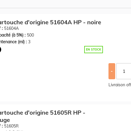
rtouche d'origine 51604A HP - noire
 :
51604A
acité (à 5%) :
500
tenance (ml) :
3
EN STOCK
-
Livraison o
rtouche d'origine 51605R HP -
ouge
 :
51605R