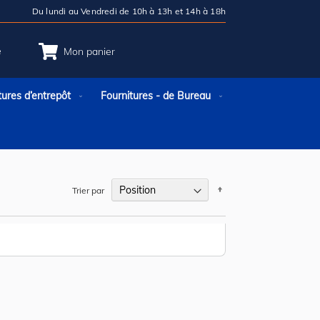
Du lundi au Vendredi de 10h à 13h et 14h à 18h
e
Mon panier
tures d’entrepôt
Fournitures - de Bureau
Par
Trier par
ordre
décroissant