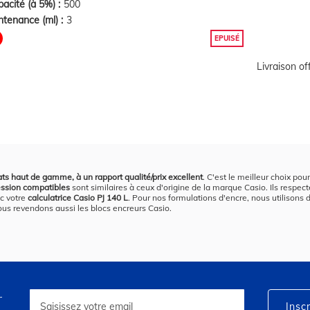
acité (à 5%) :
500
tenance (ml) :
3
EPUISÉ
Livraison o
ats haut de gamme, à un rapport qualité/prix excellent
. C'est le meilleur choix pou
ession compatibles
sont similaires à ceux d'origine de la marque Casio. Ils respect
ec votre
calculatrice Casio PJ 140 L
. Pour nos formulations d'encre, nous utilisons 
 nous revendons aussi les blocs encreurs Casio.
r
Inscription
à
Inscr