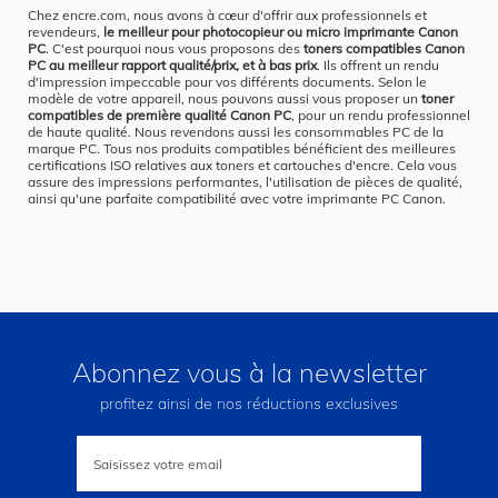
Chez encre.com, nous avons à cœur d'offrir aux professionnels et
revendeurs,
le meilleur pour photocopieur ou micro imprimante Canon
PC
. C'est pourquoi nous vous proposons des
toners compatibles Canon
PC au meilleur rapport qualité/prix, et à bas prix
. Ils offrent un rendu
d'impression impeccable pour vos différents documents. Selon le
modèle de votre appareil, nous pouvons aussi vous proposer un
toner
compatibles de première qualité Canon PC
, pour un rendu professionnel
de haute qualité. Nous revendons aussi les consommables PC de la
marque PC. Tous nos produits compatibles bénéficient des meilleures
certifications ISO relatives aux toners et cartouches d'encre. Cela vous
assure des impressions performantes, l'utilisation de pièces de qualité,
ainsi qu'une parfaite compatibilité avec votre imprimante PC Canon.
Abonnez vous à la newsletter
profitez ainsi de nos réductions exclusives
Inscription
à
notre
lettre