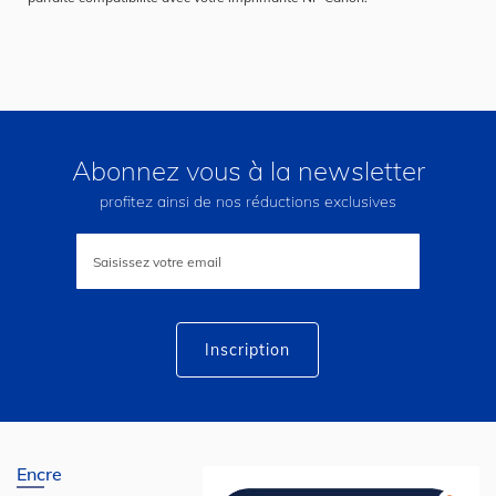
Abonnez vous à la newsletter
profitez ainsi de nos réductions exclusives
Inscription
à
notre
lettre
d’information
:
Inscription
Encre