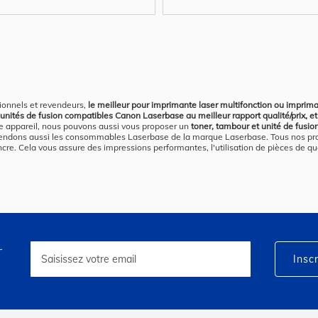
ionnels et revendeurs,
le meilleur pour imprimante laser multifonction ou imprim
unités de fusion compatibles Canon Laserbase au meilleur rapport qualité/prix, et
re appareil, nous pouvons aussi vous proposer un
toner, tambour et unité de fusi
vendons aussi les consommables Laserbase de la marque Laserbase. Tous nos pro
encre. Cela vous assure des impressions performantes, l'utilisation de pièces de qua
r
Inscription
à
Inscr
notre
lettre
d’information
: