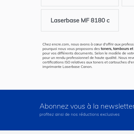
Laserbase MF 8180 c
Chez encre.com, nous avons à cœur d'offrir aux profess
pourquoi nous vous proposons des
toners, tambours et 
pour vos différents documents. Selon le modèle de vot
pour un rendu professionnel de haute qualité. Nous re
certifications ISO relatives aux toners et cartouches d'
imprimante Laserbase Canon.
Abonnez vous à la newslette
profitez ainsi de nos réductions exclusives