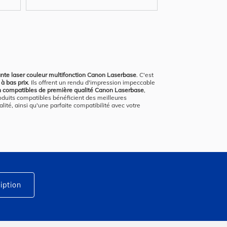
ante laser couleur multifonction Canon Laserbase
. C'est
 à bas prix
. Ils offrent un rendu d'impression impeccable
on compatibles de première qualité Canon Laserbase
,
duits compatibles bénéficient des meilleures
lité, ainsi qu'une parfaite compatibilité avec votre
iption