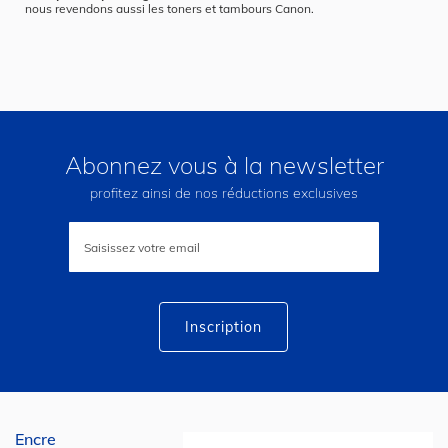
nous revendons aussi les toners et tambours Canon.
Abonnez vous à la newsletter
profitez ainsi de nos réductions exclusives
Inscription
à
notre
lettre
d’information
:
Inscription
Encre