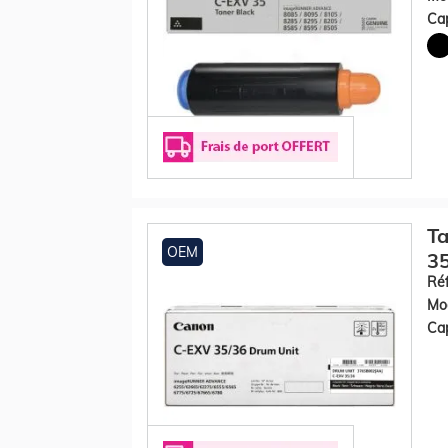
Cap
Ta
OEM
3
Réf
Mod
Cap