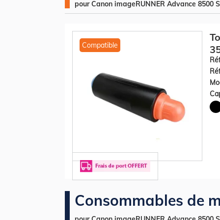
pour Canon imageRUNNER Advance 8500 S
To
Compatible
35
Réf
Réf
Mod
Cap
Consommables de m
pour Canon imageRUNNER Advance 8500 S