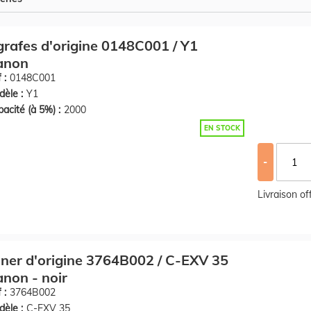
rafes d'origine 0148C001 / Y1
anon
 :
0148C001
èle :
Y1
acité (à 5%) :
2000
EN STOCK
-
Livraison o
ner d'origine 3764B002 / C-EXV 35
non - noir
 :
3764B002
èle :
C-EXV 35