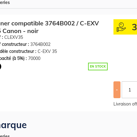
eries
ner compatible 3764B002 / C-EXV
 Canon - noir
 :
CLEXV35
 constructeur :
3764B002
èle constructeur :
C-EXV 35
acité (à 5%) :
70000
EN STOCK
-
Livraison o
arque
eries