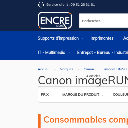
Service client : 09 51 28 81 81
Rechercher
Supports d’impression
Imprimantes
Ac
IT - Multimedia
Entrepot - Bureau - Indust
Accueil
Marques
Canon
imageRUNNE
Canon imageRUN
4
articles
PRIX
MARQUE DU PRODUIT
COULEU
Consommables comp