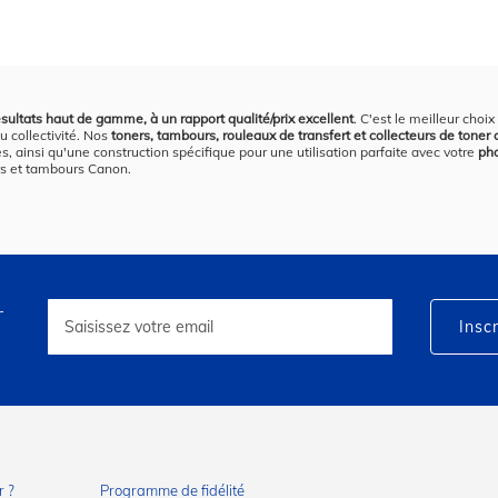
sultats haut de gamme, à un rapport qualité/prix excellent
. C'est le meilleur ch
u collectivité. Nos
toners, tambours, rouleaux de transfert et collecteurs de toner
s, ainsi qu'une construction spécifique pour une utilisation parfaite avec votre
ph
rs et tambours Canon.
r
Inscription
à
Inscr
notre
lettre
d’information
:
 ?
Programme de fidélité