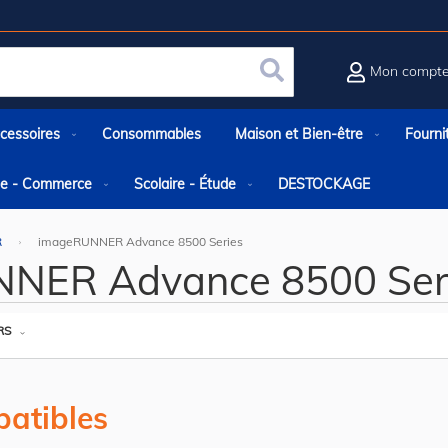
Mon compt
Rechercher
cessoires
Consommables
Maison et Bien-être
Fourni
rie - Commerce
Scolaire - Étude
DESTOCKAGE
R
imageRUNNER Advance 8500 Series
NER Advance 8500 Ser
RS
atibles