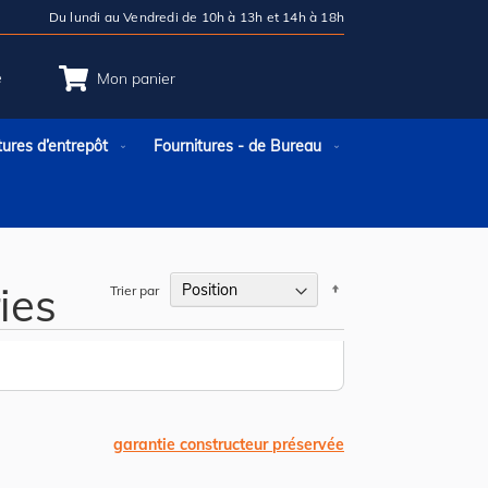
Du lundi au Vendredi de 10h à 13h et 14h à 18h
e
Mon panier
tures d’entrepôt
Fournitures - de Bureau
ies
Par
Trier par
ordre
décroissant
garantie constructeur préservée