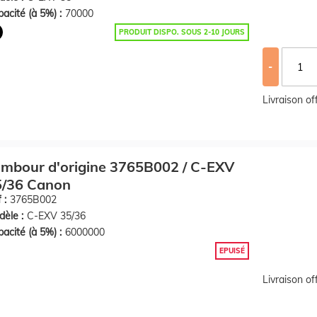
acité (à 5%) :
70000
PRODUIT DISPO. SOUS 2-10 JOURS
-
Livraison o
mbour d'origine 3765B002 / C-EXV
5/36 Canon
 :
3765B002
èle :
C-EXV 35/36
acité (à 5%) :
6000000
EPUISÉ
Livraison o