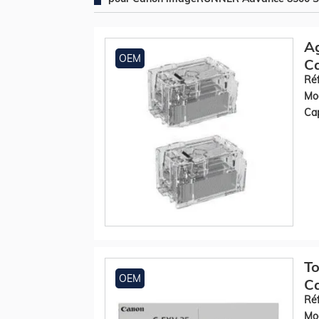
Ag
OEM
C
Réf
Mod
Cap
To
OEM
Ca
Réf
Mod