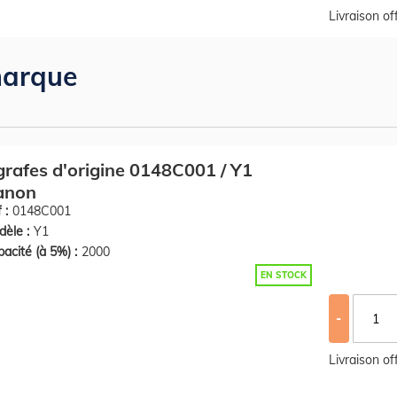
Livraison o
arque
rafes d'origine 0148C001 / Y1
anon
 :
0148C001
èle :
Y1
acité (à 5%) :
2000
EN STOCK
-
Livraison o