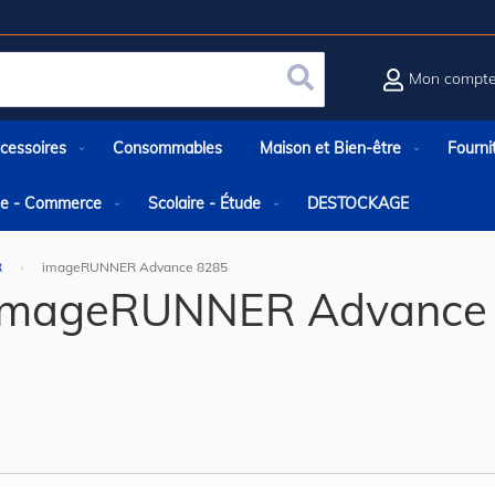
Mon compt
Rechercher
cessoires
Consommables
Maison et Bien-être
Fourni
rie - Commerce
Scolaire - Étude
DESTOCKAGE
R
imageRUNNER Advance 8285
imageRUNNER Advance