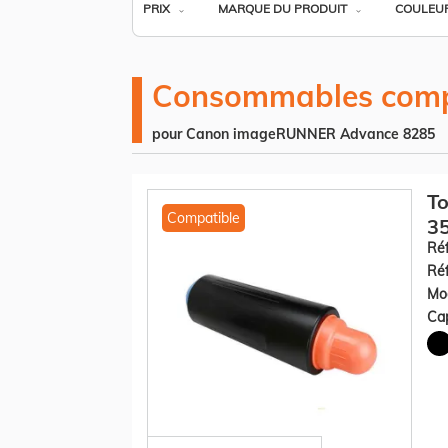
PRIX
MARQUE DU PRODUIT
COULEU
Consommables comp
pour Canon imageRUNNER Advance 8285
To
Compatible
35
Réf
Réf
Mod
Cap