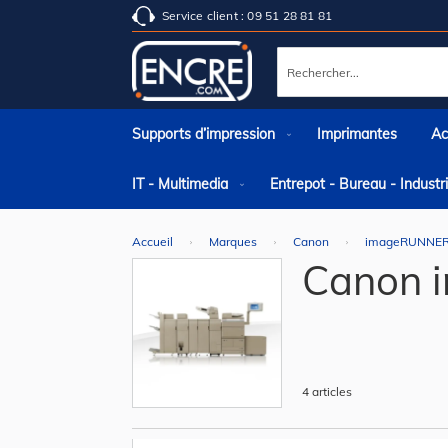
Service client : 09 51 28 81 81
Rechercher
Supports d’impression
Imprimantes
Ac
IT - Multimedia
Entrepot - Bureau - Indust
Accueil
Marques
Canon
imageRUNNE
Canon 
4
articles