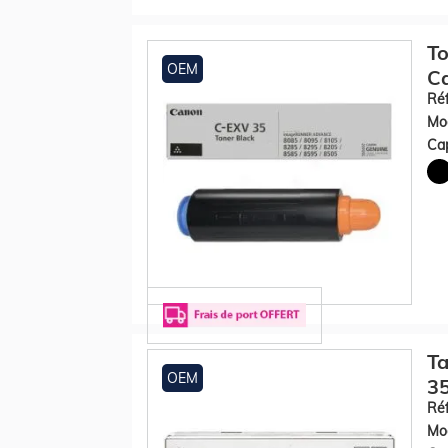
To
OEM
Ca
Réf
Mod
Cap
Ta
OEM
3
Réf
Mod