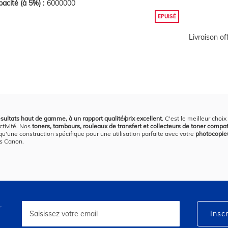
acité (à 5%) :
6000000
EPUISÉ
Livraison o
sultats haut de gamme, à un rapport qualité/prix excellent
. C'est le meilleur ch
ctivité. Nos
toners, tambours, rouleaux de transfert et collecteurs de toner compat
 qu'une construction spécifique pour une utilisation parfaite avec votre
photocopie
rs Canon.
r
Inscription
à
Inscr
notre
lettre