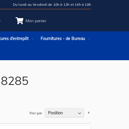
Du lundi au Vendredi de 10h à 13h et 14h à 18h
e
Mon panier
tures d’entrepôt
Fournitures - de Bureau
 8285
Par
Trier par
ordre
décroissant