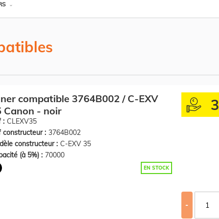
RS
atibles
ner compatible 3764B002 / C-EXV
 Canon - noir
 :
CLEXV35
 constructeur :
3764B002
èle constructeur :
C-EXV 35
acité (à 5%) :
70000
EN STOCK
-