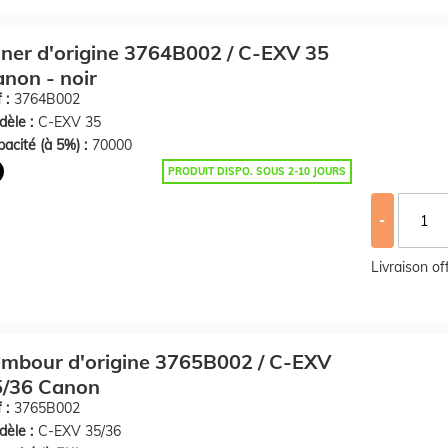
ner d'origine 3764B002 / C-EXV 35
non - noir
 :
3764B002
èle :
C-EXV 35
acité (à 5%) :
70000
PRODUIT DISPO. SOUS 2-10 JOURS
-
Livraison o
mbour d'origine 3765B002 / C-EXV
5/36 Canon
 :
3765B002
èle :
C-EXV 35/36