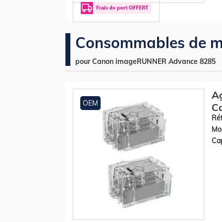
Consommables de m
pour Canon imageRUNNER Advance 8285
Ag
OEM
C
Réf
Mod
Cap