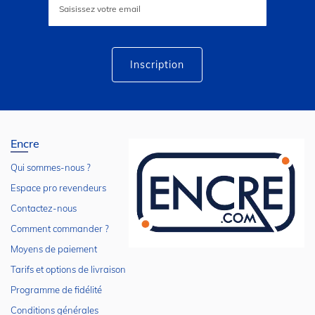
à
notre
lettre
d’information
:
Inscription
Encre
Qui sommes-nous ?
Espace pro revendeurs
Contactez-nous
Comment commander ?
Moyens de paiement
Tarifs et options de livraison
Programme de fidélité
Conditions générales