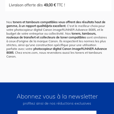
Livraison offerte dès
49,00 €
TTC !
Nos
toners et tambours compatibles vous offrent des résultats haut de
gamme, à un rapport qualité/prix excellent
. C'est le meilleur choix pour
votre photocopieur digital Canon imageRUNNER Advance 8085, et le
budget de votre entreprise ou collectivité. Nos
toners, tambours,
rouleaux de transfert et collecteurs de toner compatibles
sont similaires
à ceux d'origine de la marque Canon. Ils respectent les normes les plus
strictes, ainsi qu'une construction spécifique pour une utilisation
parfaite avec votre
photocopieur digital Canon imageRUNNER Advance
8085
. Chez encre.com, nous revendons aussi les toners et tambours
Canon.
Abonnez vous à la newsletter
profitez ainsi de nos réductions exclusives
Inscription