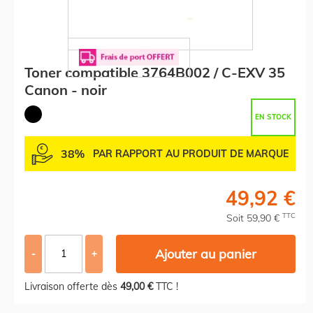
Toner compatible 3764B002 / C-EXV 35
Canon - noir
EN STOCK
38%
PAR RAPPORT AU PRODUIT DE MARQUE
49,92 €
TTC
Soit 59,90 €
Ajouter au panier
-
+
Livraison offerte dès
49,00 €
TTC !