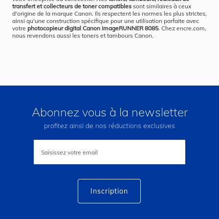
transfert et collecteurs de toner compatibles
sont similaires à ceux
d'origine de la marque Canon. Ils respectent les normes les plus strictes,
ainsi qu'une construction spécifique pour une utilisation parfaite avec
votre
photocopieur digital Canon imageRUNNER 8085
. Chez encre.com,
nous revendons aussi les toners et tambours Canon.
Abonnez vous à la newsletter
profitez ainsi de nos réductions exclusives
Inscription
à
notre
lettre
d’information
:
Inscription