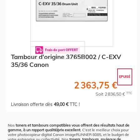
Tambour d'origine 3765B002 / C-EXV
35/36 Canon
EPUISÉ
2 363,75 €
TTC
Soit 2 836,50 €
Livraison offerte dès
49,00 €
TTC !
Nos
toners et tambours compatibles vous offrent des résultats haut de
gamme, à un rapport qualité/prix excellent
. C'est le meilleur choix pour
votre photocopieur digital Canon imageRUNNER 8085, et le budget de
votre entreprise ou collectivité. Nos
toners, tambours, rouleaux de