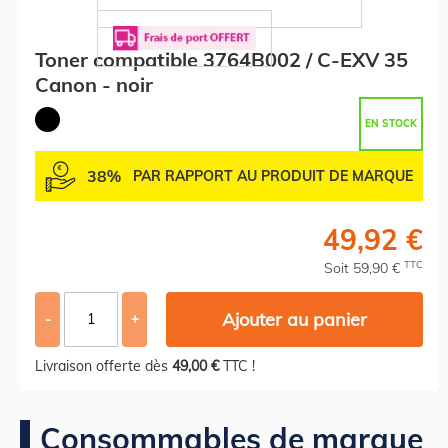
Toner compatible 3764B002 / C-EXV 35
Canon - noir
EN STOCK
38%
PAR RAPPORT AU PRODUIT DE MARQUE
49,92 €
TTC
Soit 59,90 €
Ajouter au panier
-
+
Livraison offerte dès
49,00 €
TTC !
Consommables de marque