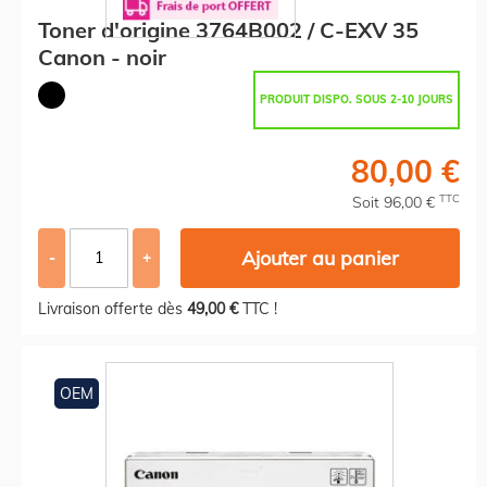
Toner d'origine 3764B002 / C-EXV 35
Canon - noir
PRODUIT DISPO. SOUS 2-10 JOURS
80,00 €
TTC
Soit 96,00 €
Ajouter au panier
-
+
Livraison offerte dès
49,00 €
TTC !
OEM