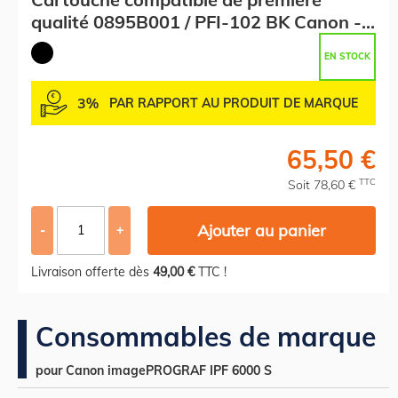
qualité 0895B001 / PFI-102 BK Canon -
noire
EN STOCK
3%
PAR RAPPORT AU PRODUIT DE MARQUE
65,50 €
TTC
Soit 78,60 €
Ajouter au panier
-
+
Livraison offerte dès
49,00 €
TTC !
Consommables de marque
pour Canon imagePROGRAF IPF 6000 S