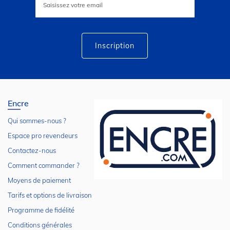
à
notre
lettre
d’information
:
Inscription
Encre
Qui sommes-nous ?
Espace pro revendeurs
Contactez-nous
Comment commander ?
Moyens de paiement
Tarifs et options de livraison
Programme de fidélité
Conditions générales