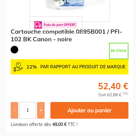
Cartouche compatible 0895B001 / PFI-
102 BK Canon - noire
EN STOCK
22%
PAR RAPPORT AU PRODUIT DE MARQUE
52,40 €
TTC
Soit 62,88 €
Ajouter au panier
-
+
Livraison offerte dès
49,00 €
TTC !