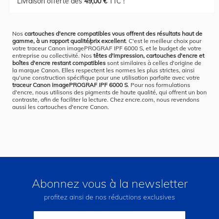
Livraison offerte dès
49,00 €
TTC !
Nos
cartouches d'encre compatibles vous offrent des résultats haut de
gamme, à un rapport qualité/prix excellent
. C'est le meilleur choix pour
votre traceur Canon imagePROGRAF IPF 6000 S, et le budget de votre
entreprise ou collectivité. Nos
têtes d'impression, cartouches d'encre et
boîtes d'encre restant compatibles
sont similaires à celles d'origine de
la marque Canon. Elles respectent les normes les plus strictes, ainsi
qu'une construction spécifique pour une utilisation parfaite avec votre
traceur Canon imagePROGRAF IPF 6000 S
. Pour nos formulations
d'encre, nous utilisons des pigments de haute qualité, qui offrent un bon
contraste, afin de faciliter la lecture. Chez encre.com, nous revendons
aussi les cartouches d'encre Canon.
Abonnez vous à la newsletter
profitez ainsi de nos réductions exclusives
Inscription