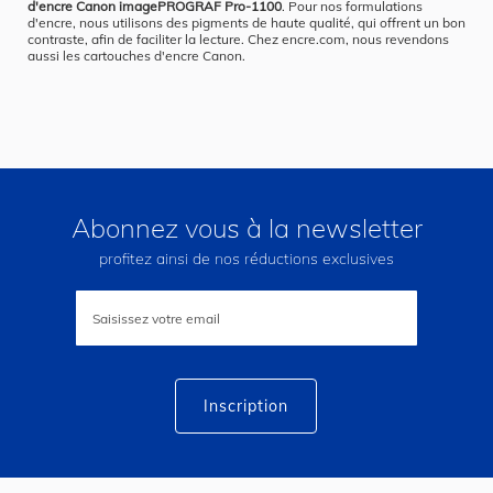
d'encre Canon imagePROGRAF Pro-1100
. Pour nos formulations
d'encre, nous utilisons des pigments de haute qualité, qui offrent un bon
contraste, afin de faciliter la lecture. Chez encre.com, nous revendons
aussi les cartouches d'encre Canon.
Abonnez vous à la newsletter
profitez ainsi de nos réductions exclusives
Inscription
à
notre
lettre
d’information
:
Inscription