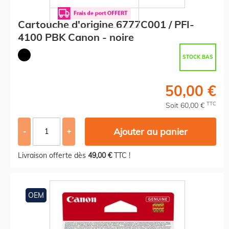
Cartouche d'origine 6777C001 / PFI-
4100 PBK Canon - noire
STOCK BAS
50,00 €
TTC
Soit 60,00 €
Ajouter au panier
-
+
Livraison offerte dès
49,00 €
TTC !
OEM