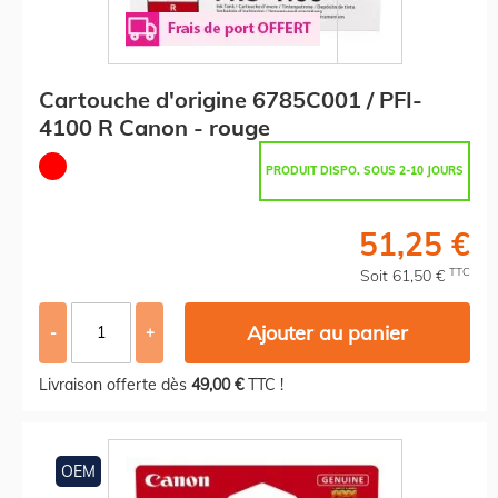
Cartouche d'origine 6785C001 / PFI-
4100 R Canon - rouge
PRODUIT DISPO. SOUS 2-10 JOURS
51,25 €
TTC
Soit 61,50 €
Ajouter au panier
-
+
Livraison offerte dès
49,00 €
TTC !
OEM