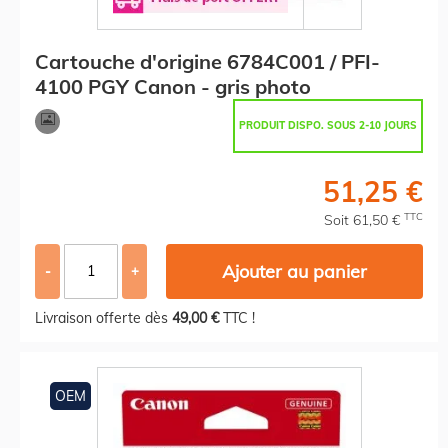
Cartouche d'origine 6784C001 / PFI-
4100 PGY Canon - gris photo
PRODUIT DISPO. SOUS 2-10 JOURS
51,25 €
TTC
Soit 61,50 €
Ajouter au panier
-
+
Livraison offerte dès
49,00 €
TTC !
OEM