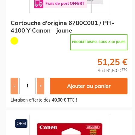
Cartouche d'origine 6780C001 / PFI-
4100 Y Canon - jaune
PRODUIT DISPO. SOUS 2-10 JOURS
51,25 €
TTC
Soit 61,50 €
Ajouter au panier
-
+
Livraison offerte dès
49,00 €
TTC !
OEM