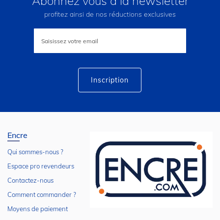
Abonnez vous à la newsletter
profitez ainsi de nos réductions exclusives
Inscription
à
notre
lettre
d’information
:
Inscription
Encre
Qui sommes-nous ?
Espace pro revendeurs
Contactez-nous
Comment commander ?
Moyens de paiement