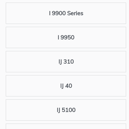
I 9900 Series
I 9950
IJ 310
IJ 40
IJ 5100