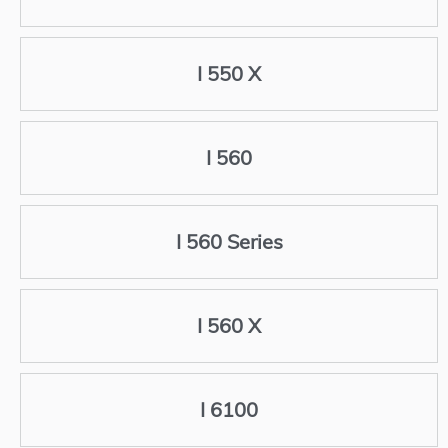
I 550 X
I 560
I 560 Series
I 560 X
I 6100