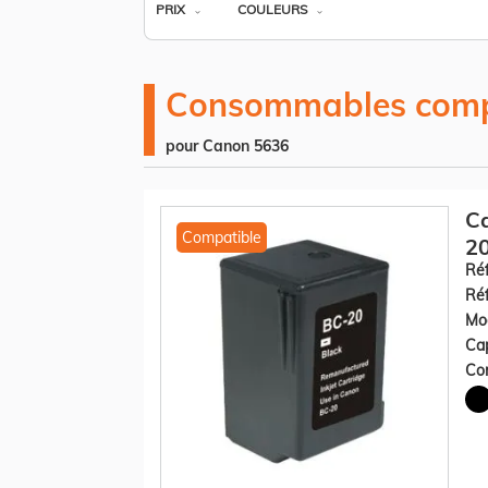
PRIX
COULEURS
Consommables comp
pour Canon 5636
Ca
Compatible
20
Réf
Réf
Mod
Cap
Con