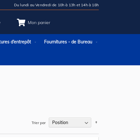
Du lundi au Vendredi de 10h à 13h et 14h à 18h
e
Mon panier
tures d’entrepôt
Fournitures - de Bureau
Par
Trier par
ordre
décroissant