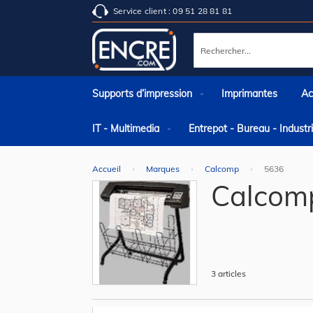
Service client : 09 51 28 81 81
Rechercher
Supports d’impression
Imprimantes
Ac
IT - Multimedia
Entrepot - Bureau - Indust
Accueil
Marques
Calcomp
5636
Calcom
3
articles