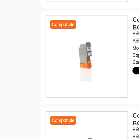
Ca
Compatible
BC
Réf
Réf
Mod
Cap
Con
Ca
Compatible
BC
Réf
Réf