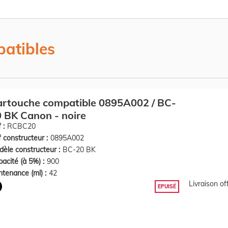
atibles
rtouche compatible 0895A002 / BC-
 BK Canon - noire
 :
RCBC20
 constructeur :
0895A002
èle constructeur :
BC-20 BK
acité (à 5%) :
900
tenance (ml) :
42
Livraison o
EPUISÉ