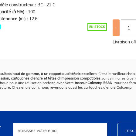
èle constructeur :
BCI-21 C
acité (à 5%) :
100
tenance (ml) :
12.6
EN STOCK
-
Livraison o
sultats haut de gamme, à un rapport qualité/prix excellent
. C'est le meilleur choi
ession, cartouches d'encre et têtes d'impression compatibles
sont similaires à cel
fique pour une utilisation parfaite avec votre
traceur Calcomp 5636
. Pour nos for
 la lecture. Chez encre.com, nous revendons aussi les cartouches d'encre Calcomp.
r
Inscription
à
Inscr
notre