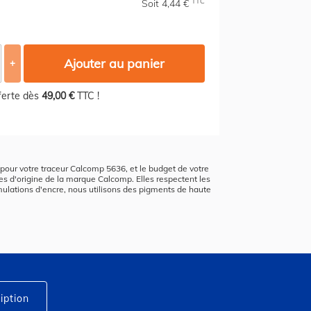
TTC
Soit 4,44 €
Ajouter au panier
+
fferte dès
49,00 €
TTC !
x pour votre traceur Calcomp 5636, et le budget de votre
les d'origine de la marque Calcomp. Elles respectent les
mulations d'encre, nous utilisons des pigments de haute
iption