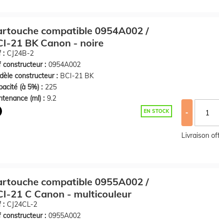
rtouche compatible 0954A002 /
I-21 BK Canon - noire
 :
CJ24B-2
 constructeur :
0954A002
èle constructeur :
BCI-21 BK
acité (à 5%) :
225
tenance (ml) :
9.2
EN STOCK
-
Livraison o
rtouche compatible 0955A002 /
I-21 C Canon - multicouleur
 :
CJ24CL-2
 constructeur :
0955A002