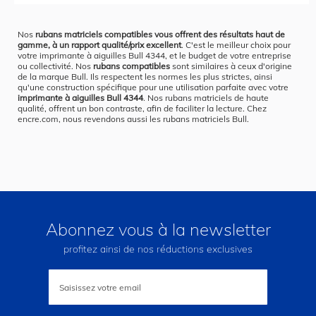
Nos
rubans matriciels compatibles vous offrent des résultats haut de
gamme, à un rapport qualité/prix excellent
. C'est le meilleur choix pour
votre imprimante à aiguilles Bull 4344, et le budget de votre entreprise
ou collectivité. Nos
rubans compatibles
sont similaires à ceux d'origine
de la marque Bull. Ils respectent les normes les plus strictes, ainsi
qu'une construction spécifique pour une utilisation parfaite avec votre
imprimante à aiguilles Bull 4344
. Nos rubans matriciels de haute
qualité, offrent un bon contraste, afin de faciliter la lecture. Chez
encre.com, nous revendons aussi les rubans matriciels Bull.
Abonnez vous à la newsletter
profitez ainsi de nos réductions exclusives
Inscription
à
notre
lettre