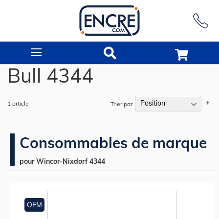
Rechercher
Bull 4344
Pa
1
article
Trier par
or
dé
Consommables de marque
pour Wincor-Nixdorf 4344
OEM