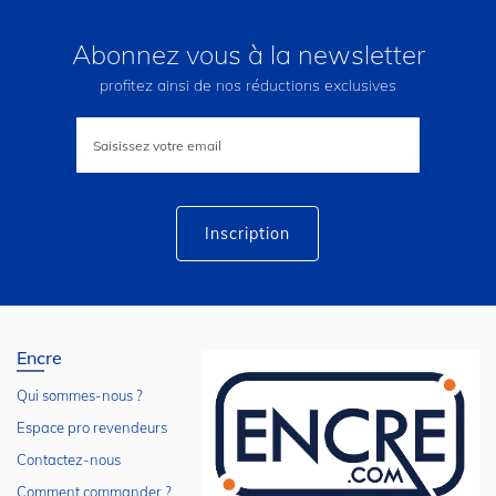
Abonnez vous à la newsletter
profitez ainsi de nos réductions exclusives
Inscription
à
notre
lettre
d’information
:
Inscription
Encre
Qui sommes-nous ?
Espace pro revendeurs
Contactez-nous
Comment commander ?