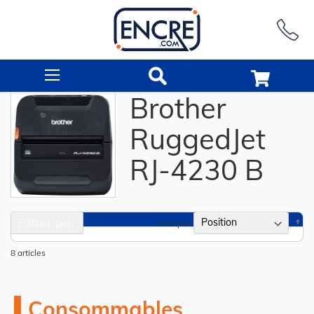
Rechercher
Brother
RuggedJet
RJ-4230 B
Filtrer par
Pa
Trier par
or
dé
8
articles
Consommables