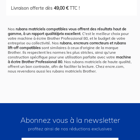
Livraison offerte dès
49,00 €
TTC !
Nos
rubans matriciels compatibles vous offrent des résultats haut de
gamme, à un rapport qualité/prix excellent
. C'est le meilleur choix pour
votre machine à écrire Brother Professional 80, et le budget de votre
entreprise ou collectivité. Nos
rubans, encreurs correcteurs et rubans
lift-off compatibles
sont similaires à ceux d'origine de la marque
Brother. Ils respectent les normes les plus strictes, ainsi qu'une
construction spécifique pour une utilisation parfaite avec votre
machine
à écrire Brother Professional 80
. Nos rubans matriciels de haute qualité,
offrent un bon contraste, afin de faciliter la lecture. Chez encre.com,
nous revendons aussi les rubans matriciels Brother.
Abonnez vous à la newsletter
profitez ainsi de nos réductions exclusives
Inscription