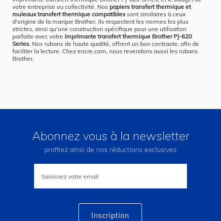
votre entreprise ou collectivité. Nos
papiers transfert thermique et
rouleaux transfert thermique compatibles
sont similaires à ceux
d'origine de la marque Brother. Ils respectent les normes les plus
strictes, ainsi qu'une construction spécifique pour une utilisation
parfaite avec votre
imprimante transfert thermique Brother PJ-620
Series
. Nos rubans de haute qualité, offrent un bon contraste, afin de
faciliter la lecture. Chez encre.com, nous revendons aussi les rubans
Brother.
Abonnez vous à la newsletter
profitez ainsi de nos réductions exclusives
Inscription
à
notre
lettre
d’information
:
Inscription