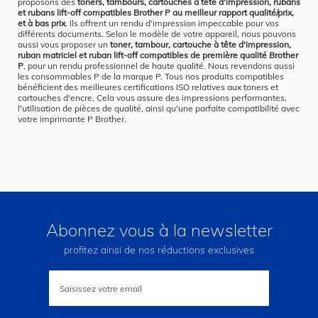
proposons des
toners, tambours, cartouches à tête d'impression, rubans
et rubans lift-off compatibles Brother P au meilleur rapport qualité/prix,
et à bas prix
. Ils offrent un rendu d'impression impeccable pour vos
différents documents. Selon le modèle de votre appareil, nous pouvons
aussi vous proposer un
toner, tambour, cartouche à tête d'impression,
ruban matriciel et ruban lift-off compatibles de première qualité Brother
P
, pour un rendu professionnel de haute qualité. Nous revendons aussi
les consommables P de la marque P. Tous nos produits compatibles
bénéficient des meilleures certifications ISO relatives aux toners et
cartouches d'encre. Cela vous assure des impressions performantes,
l'utilisation de pièces de qualité, ainsi qu'une parfaite compatibilité avec
votre imprimante P Brother.
Abonnez vous à la newsletter
profitez ainsi de nos réductions exclusives
Inscription
à
notre
lettre
d’information