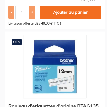
Ajouter au panier
-
+
Livraison offerte dès
49,00 €
TTC !
OEM
Rouleau d'étiquettes d'origine BTAG135