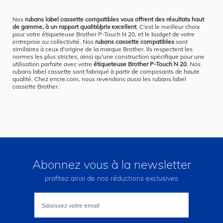
Nos
rubans label cassette compatibles vous offrent des résultats haut
de gamme, à un rapport qualité/prix excellent
. C'est le meilleur choix
pour votre étiqueteuse Brother P-Touch N 20, et le budget de votre
entreprise ou collectivité. Nos
rubans cassette compatibles
sont
similaires à ceux d'origine de la marque Brother. Ils respectent les
normes les plus strictes, ainsi qu'une construction spécifique pour une
utilisation parfaite avec votre
étiqueteuse Brother P-Touch N 20
. Nos
rubans label cassette sont fabriqué à partir de composants de haute
qualité. Chez encre.com, nous revendons aussi les rubans label
cassette Brother.
Abonnez vous à la newsletter
profitez ainsi de nos réductions exclusives
Inscription
à
notre
lettre